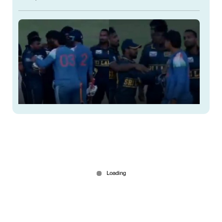
കലിപ്പ് മോഡില്‍ വൈഭവ്; ശ്രീലങ്കന്‍ താരത്തെ
പിടിച്ചു തള്ളി; വിഡിയോ
Jun 15, 2026