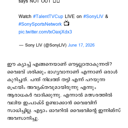
says NOT OUT 😮‍💨
Watch
#TalentTVCup
LIVE on
#SonyLIV
&
#SonySportsNetwork
📺
pic.twitter.com/txOaxjXdx3
— Sony LIV (@SonyLIV)
June 17, 2026
ഈ ക്യാച്ച് എങ്ങനെയാണ് ഔട്ടല്ലാതാകുന്നത്?
വൈഭവ് ശരിക്കും ഭാഗ്യവാനാണ് എന്നാണ് ഒരാള്‍
കുറിച്ചത്. പന്ത് നിലത്ത് തട്ടി എന്ന് പറയുന്ന
ഫ്രെയിം അവ്യക്തവുമായിരുന്നു എന്നും
ആരാധകര്‍ വാദിക്കുന്നു. എന്നാല്‍ മത്സരത്തില്‍
വലിയ ഇംപാക്ട് ഉണ്ടാക്കാന്‍ വൈഭവിന്
സാധിച്ചില്ല. എട്ടാം ഓവറില്‍ വൈഭവിന്‍റെ ഇന്നിങ്സ്
അവസാനിച്ചു.