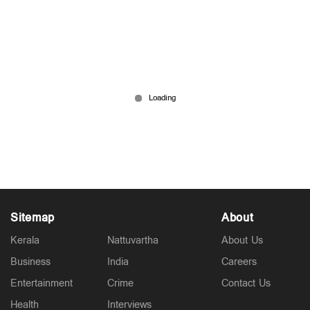
ഇന്ത്യയ്ക്ക് പിഴച്ചു; ബാറ്റിങ് തുടങ്ങും മുന്‍പ്
ശ്രീലങ്കയ്ക്ക് 10 റണ്‍സ്
Jun 15, 2026
Sitemap
About
Kerala
Nattuvartha
About Us
Business
India
Careers
Entertainment
Crime
Contact Us
Health
Interviews