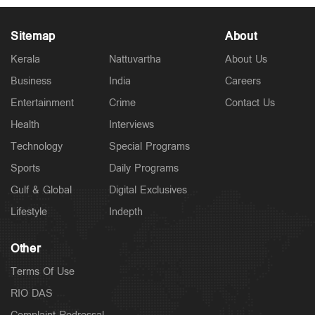
Sitemap
About
Kerala
Nattuvartha
About Us
Business
India
Careers
Latest
കുമരകത്ത് വെള്ളക്കെട്ട്; ആശുപത്രിയിലെത്താൻ
Entertainment
Crime
Contact Us
വൈകി; വീട്ടമ്മ മരിച്ചു
2 hours ago
Health
Interviews
Technology
Special Programs
Sports
Daily Programs
Gulf & Global
Digital Exclusives
Lifestyle
Indepth
Other
Terms Of Use
RIO DAS