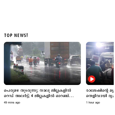
TOP NEWS!
Latest
രാജേഷിന്റെ മൃതദേഹത്തോട് അനാദരം: തെളിവായി
ദൃശ്യങ്ങൾ പുറത്ത്
1 hour ago
പെരുമഴ തുടരുന്നു; നാലു ജില്ലകളില്‍
രാജേഷിന്റെ മ
റെഡ് അലര്‍ട്ട്; 4 ജില്ലകളില്‍ ഓറഞ്ച്
തെളിവായി ദൃശ്
അലര്‍ട്ട്
49 mins ago
1 hour ago