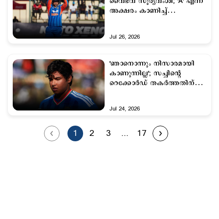
വൈഭവ് സൂര്യവംശി; 'A' എന്ന
അക്ഷരം കാണിച്ച്
ആഘോഷം
Jul 26, 2026
'ഞാനൊന്നും നിസാരമായി
കാണുന്നില്ല'; സച്ചിന്‍റെ
റെക്കോര്‍ഡ് തകര്‍ത്തതിന്
പിന്നാലെ വൈഭവ്
Jul 24, 2026
1
2
3
...
17