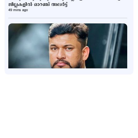
ജില്ലകളില്‍ ഓറഞ്ച് അലര്‍ട്ട്
49 mins ago
Kuttapathram
ആഭ്യന്തര മന്ത്രിക്കും പൊലീസിനും വെല്ലുവിളി;
'ആയങ്കി'യെ പൂട്ടാന്‍ 10 അംഗ പ്രത്യേക സംഘം
1 hour ago