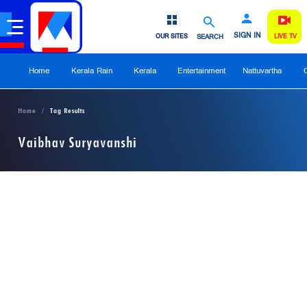
SIGN IN
OUR SITES
SEARCH
LIVE TV
Home
Kerala Rain
Kerala
Entertainment
Nattuvartha
Home
Tag Results
Vaibhav Suryavanshi