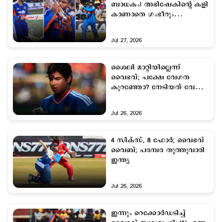
ബാധകം! അഭിഷേകിന്‍റെ കളി
കാണാതെ ഗംഭീറും
അഗാര്‍ക്കറും; വൈഭവിന്‍റെ
ഫോം സഞ്ജുവിന് തിരിച്ചടി
Jul 27, 2026
ശൈലി മാറ്റിയില്ലെന്ന്
വൈഭവ്; പക്ഷേ വേഗത
കുറഞ്ഞോ? നേടിയത് വേഗം
കുറഞ്ഞ അര്‍ധ സെഞ്ചറി
Jul 26, 2026
4 സിക്സ്, 8 ഫോർ; വൈഭവ്
ൈവബ്; പരമ്പര തൂത്തുവാരി
ഇന്ത്യ
Jul 26, 2026
ഇന്നും റെക്കോർഡടിച്ച്