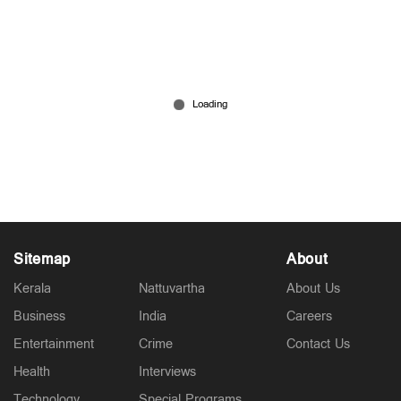
'ഏക് ബിഹാരി, സബ് പെ ഭാരി'; സച്ചിനെയും
മറികടന്ന് വൈഭവ്
Jun 06, 2026
Sitemap
About
Kerala
Nattuvartha
About Us
Business
India
Careers
Entertainment
Crime
Contact Us
Health
Interviews
Technology
Special Programs