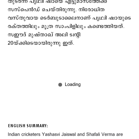
തുടര്‍ന്ന് പൃഥ്വി ഷായെ എട്ടുമാസത്തേക്ക്
സസ്പെന്‍ഡ് ചെയ്തിരുന്നു. നിരോധിത
വസ്തുവായ ടെര്‍ബുടാലൈനാണ് പൃഥ്വി ഷായുടെ
രക്തത്തിലും മൂത്ര സാംപിളിലും കണ്ടെത്തിയത്.
സഈദ് മുഷ്താഖ് അലി ട്വന്‍റി
20യ്ക്കിടെയായിരുന്നു ഇത്.
ENGLISH SUMMARY:
Indian cricketers Yashasvi Jaiswal and Shafali Verma are