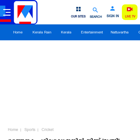
SIGN IN
OUR SITES
SEARCH
LIVE TV
Home
Kerala Rain
Kerala
Entertainment
Nattuvartha
Home
Sports
Cricket