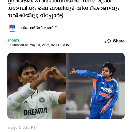
ഉത്തേജക പരിശോധനയില്‍ നിന്ന് 'മുങ്ങി'
യശസ്വിയും ഷെഫാലിയും! വിശദീകരണവും
നല്‍കിയില്ല; റിപ്പോര്‍ട്ട്
സ്പോര്‍ട്സ് ഡസ്ക്
Share
SPORTS
Published on May 09, 2026, 02:11 PM IST
Image Credit: PTI