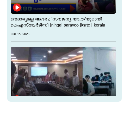
ഔദാര്യമല്ല ആദരം; 'സൗജന്യ യാത്ര'യുമായി
കെഎസ്ആർടിസി |ningal parayoo |ksrtc | kerala
Jun 15, 2026
നീറ്റ് പുനപരീക്ഷയ്ക്ക് അഞ്ച് ദിവസം മാത്രം; ഹാൾ
ടിക്കറ്റ് കിട്ടാതെ വിദ്യാർത്ഥികൾ, തട്ടിപ്പ് കേസിൽ 7
പേർ പിടിയിൽ!