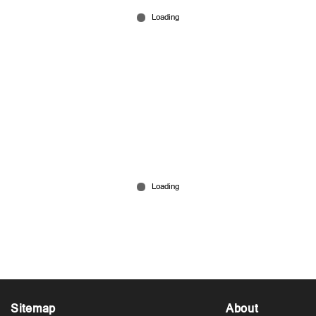
Jun 15, 2026
സ്റ്റൈലിഷ് ലുക്കില്‍ ദുല്‍ഖര്‍; ഹരം കൊളളിക്കാന്‍
'ഐ ആം ഗെയിം'; പോസ്റ്റര്‍ പുറത്ത്
Jun 14, 2026
Sitemap
About