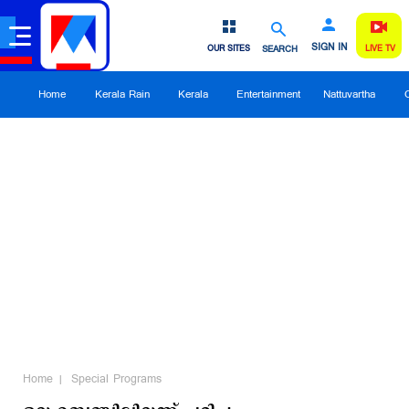
SIGN IN
OUR SITES
SEARCH
LIVE TV
Home
Kerala Rain
Kerala
Entertainment
Nattuvartha
Home
Special Programs