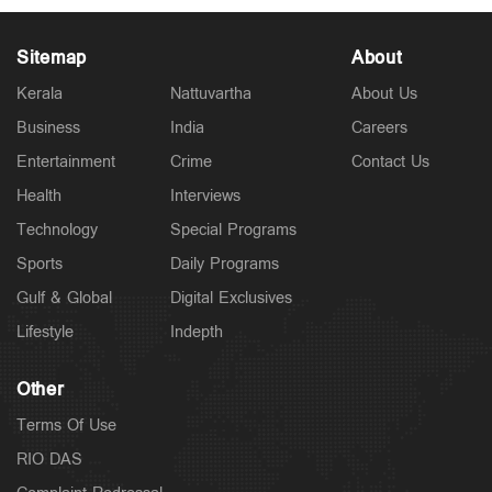
Sitemap
About
Kerala
Nattuvartha
About Us
Business
India
Careers
Police Stories
അര്‍ജുന്‍ തൃശൂരില്‍?; പാലിയേക്കര ടോള്‍പ്ലാസ
Entertainment
Crime
Contact Us
കടക്കുന്ന ചിത്രം പുറത്ത്; അരിച്ചുപെറുക്കി പൊലീസ്
2 hours ago
Health
Interviews
Technology
Special Programs
Sports
Daily Programs
Gulf & Global
Digital Exclusives
Lifestyle
Indepth
Other
Terms Of Use
RIO DAS