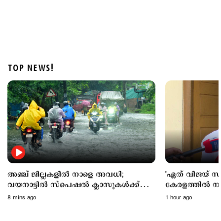
TOP NEWS!
Latest
രണ്ടു ജില്ലകളില്‍ നാളെ അവധി; പരീക്ഷകൾക്ക്
മാറ്റമില്ല
1 hour ago
അഞ്ച് ജില്ലകളില്‍ നാളെ അവധി;
'ഏത് വിജയ് സര്
വയനാട്ടില്‍ സ്പെഷല്‍ ക്ലാസുകള്‍ക്ക്
കേരളത്തില്‍ നടപ്
അവധി
വിഷയത്തില്‍ പ
8 mins ago
1 hour ago