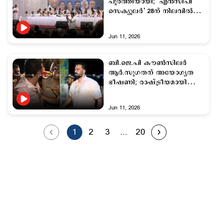
പൂർത്തിയായി; ‘എൻസിപി
സെക്യുലർ’ 28ന് നിലവിൽ
വരും
Jun 11, 2026
ബി.ജെ.പി കൗണ്‍സിലര്‍
ആര്‍.സുഗതന് അയോഗ്യത
ഭീഷണി; രാഷ്ട്രീയമായി
നേരിടുമെന്ന് മേയര്‍
വി.വി.രാജേഷ്
Jun 11, 2026
1
2
3
...
20