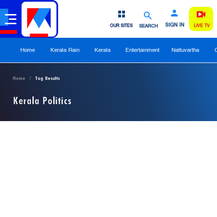
SIGN IN
OUR SITES
SEARCH
LIVE TV
Home
Kerala Rain
Kerala
Entertainment
Nattuvartha
Home
Tag Results
Kerala Politics