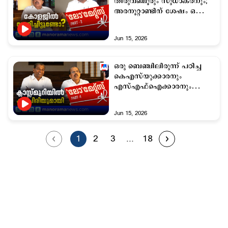
തിരുവഞ്ചൂരും സുധാകരനും;
അരനൂറ്റാണ്ടിന് ശേഷം ഒന്നിച്ച്
ലോ കോളജ് മുറ്റത്ത്
Jun 15, 2026
ഒരു ബെഞ്ചിലിരുന്ന് പഠിച്ച
കെഎസ്‌യുക്കാരനും
എസ്എഫ്ഐക്കാരനും
വീണ്ടും ക്യാംപസില്‍
Jun 15, 2026
1
2
3
...
18