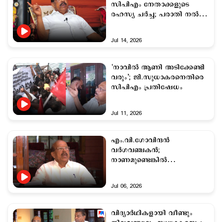
സിപിഎം നേതാക്കളുടെ
രഹസ്യ ചർച്ച; പരാതി നൽകി
ഒരു വിഭാഗം പ്രവര്‍ത്തകര്‍
Jul 14, 2026
‘നാവില്‍ ആണി അടിക്കേണ്ടി
വരും’; ജി.സുധാകരനെതിരെ
സിപിഎം പ്രതിഷേധം
Jul 11, 2026
എം.വി.ഗോവിന്ദന്‍
വര്‍ഗവഞ്ചകന്‍;
നാണമുണ്ടെങ്കില്‍
രാജിവച്ചൊഴിയണം;
വിമര്‍ശിച്ച് ജി.സുധാകരന്‍
Jul 06, 2026
വിദ്യാര്‍ഥികളായി വീണ്ടും