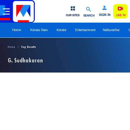
SIGN IN
OUR SITES
SEARCH
LIVE TV
Home
Kerala Rain
Kerala
Entertainment
Nattuvartha
Home
Tag Results
G. Sudhakaran