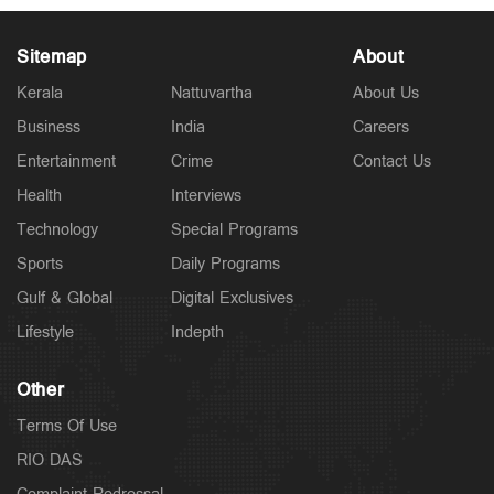
Sitemap
About
Kerala
Nattuvartha
About Us
Business
India
Careers
Entertainment
Crime
Contact Us
Latest
അധിക്ഷേപ പരാമർശത്തിൽ ടി.ജി. മോഹൻദാസ്
Health
Interviews
അറസ്റ്റില്‍
Technology
Special Programs
3 hours ago
Sports
Daily Programs
Gulf & Global
Digital Exclusives
Lifestyle
Indepth
Other
Terms Of Use
RIO DAS