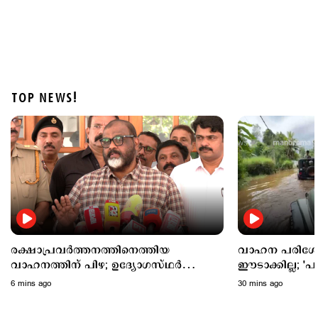
TOP NEWS!
Latest
അര്‍ജുന്‍ ആയങ്കിക്കെതിരെ കൂടുതല്‍ വകുപ്പുകള്‍
വരുന്നു; നിയമോപദേശം തേടി പൊലീസ്
2 hours ago
രക്ഷാപ്രവര്‍ത്തനത്തിനെത്തിയ
വാഹന പരിശോധ
വാഹനത്തിന് പിഴ; ഉദ്യോഗസ്ഥര്‍
ഈടാക്കില്ല; 'പ
അമിതാധികാരം ഉപയോഗിച്ചെന്ന്
മോട്ടോര്‍വാഹന
6 mins ago
30 mins ago
ഗതാഗതമന്ത്രി