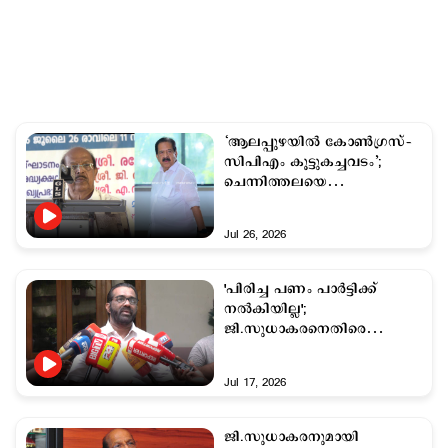
‘ആലപ്പുഴയിൽ കോൺഗ്രസ്–
സിപിഎം കൂട്ടുകച്ചവടം’;
ചെന്നിത്തലയെ
വേദിയിലിരുത്തി വിമര്‍ശനം
Jul 26, 2026
'പിരിച്ച പണം പാര്‍ട്ടിക്ക്
നല്‍കിയില്ല';
ജി.സുധാകരനെതിരെ
ആരോപണവുമായി എച്ച്.
സലാം
Jul 17, 2026
ജി.സുധാകരനുമായി