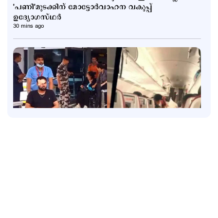
'പണി'മുടക്കിന് മോട്ടോര്‍വാഹന വകുപ്പ്
ഉദ്യോഗസ്ഥര്‍
30 mins ago
States
'വിമാനം താഴ്ത്തിയത് വന്‍ദുരന്തം ഒഴിവാക്കാന്‍';
ആകാശച്ചുഴി അപകടത്തില്‍ വിശദീകരണവുമായി
പൈലറ്റ് അസോസിയേഷന്‍
47 mins ago