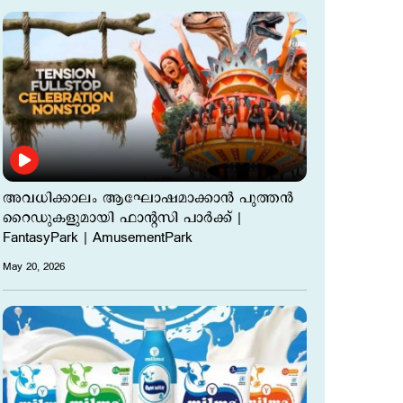
അവധിക്കാലം ആഘോഷമാക്കാൻ പുത്തൻ
റൈഡുകളുമായി ഫാന്‍റസി പാർക്ക് |
FantasyPark | AmusementPark
May 20, 2026