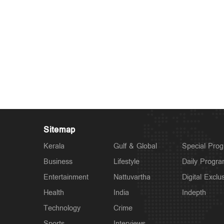
Sitemap
Kerala
Gulf & Global
Special Pro
Business
Lifestyle
Daily Progr
Entertainment
Nattuvartha
Digital Exclu
Health
India
Indepth
Technology
Crime
Sports
Interviews