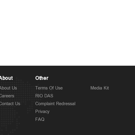
About
Other
About Us
Terms Of Use
Media Kit
Careers
RIO DAS
Contact Us
Complaint Redressal
Privacy
FAQ