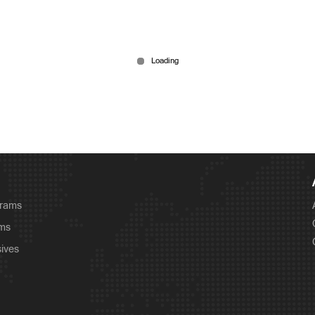
grams
ams
sives