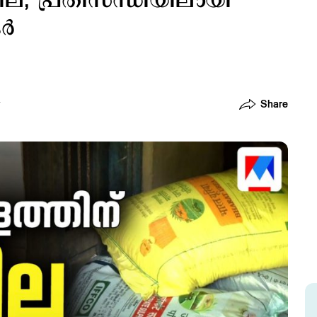
വില; പ്രതിസന്ധിയിലായി
്‍
Share
T