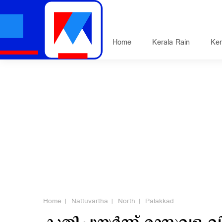
Home
Kerala Rain
Ker
Home
Nattuvartha
North
Palakkad