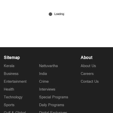
അടുത്ത 3 മണിക്കൂറിൽ 3 ജില്ലകളില്‍ ഇടിമിന്നലോട്
കൂടിയ മഴയ്ക്കും ശക്തമായ കാറ്റിനും സാധ്യത
May 12, 2026
Sitemap
About
Kerala
Nattuvartha
About Us
Business
India
Careers
Entertainment
Crime
Contact Us
Health
Interviews
Technology
Special Programs
Sports
Daily Programs
Gulf & Global
Digital Exclusives