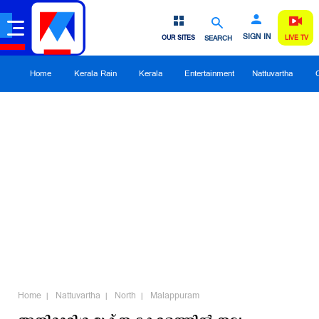
SIGN IN
OUR SITES
SEARCH
LIVE TV
Home
Kerala Rain
Kerala
Entertainment
Nattuvartha
Home
Nattuvartha
North
Malappuram