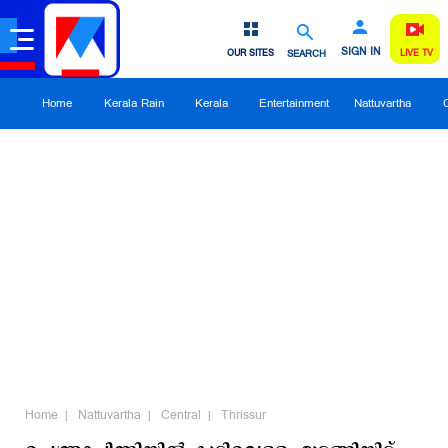
SIGN IN
OUR SITES
SEARCH
LIVE TV
Home
Kerala Rain
Kerala
Entertainment
Nattuvartha
Home
Nattuvartha
Central
Thrissur