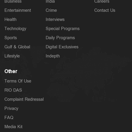
Business
India
Careers
Entertainment
Crime
Contact Us
Health
Interviews
Technology
Special Programs
Sports
Daily Programs
Gulf & Global
Digital Exclusives
Lifestyle
Indepth
Other
Terms Of Use
RIO DAS
Complaint Redressal
Privacy
FAQ
Media Kit