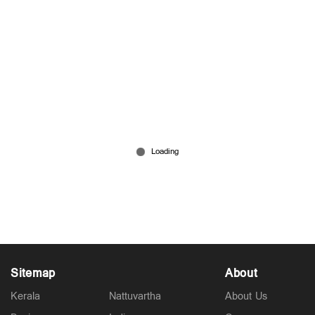
ഗ്വാളിയോര്‍ റയോണ്‍സിനെ മാവൂരുകാര്‍
നാടുകടത്തിയിട്ട് കാല്‍നൂറ്റാണ്ട്
Jul 15, 2026
Sitemap
About
Kerala
Nattuvartha
About Us