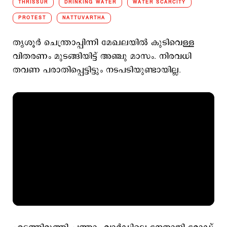
THRISSUR
DRINKING WATER
WATER SCARCITY
PROTEST
NATTUVARTHA
തൃശൂര്‍ ചെന്ത്രാപ്പിന്നി മേഖലയില്‍ കുടിവെള്ള
വിതരണം മുടങ്ങിയിട്ട് അഞ്ചു മാസം. നിരവധി
തവണ പരാതിപ്പെട്ടിട്ടും നടപടിയുണ്ടായില്ല.