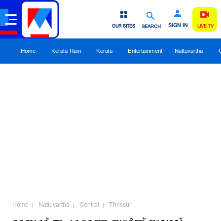
SIGN IN
OUR SITES
SEARCH
LIVE TV
Home
Kerala Rain
Kerala
Entertainment
Nattuvartha
Home
Nattuvartha
Central
Thrissur