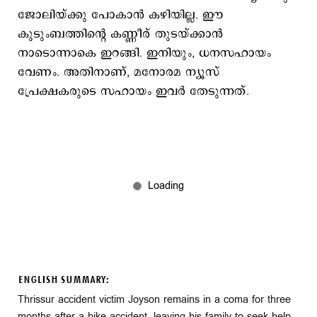
ജോലിയ്ക്കു പോകാന്‍ കഴിയില്ല. ഈ
കുടുംബത്തിന്‍റെ കണ്ണീര് തുടയ്ക്കാന്‍
നാടൊന്നാകെ ഇറങ്ങി. ഇനിയും, ധനസഹായം
വേണം. അതിനാണ്, മനോരമ ന്യൂസ്
പ്രേക്ഷകരുടെ സഹായം ഇവര്‍ തേടുന്നത്.
ENGLISH SUMMARY:
Thrissur accident victim Joyson remains in a coma for three
months after a bike accident, leaving his family to seek help.