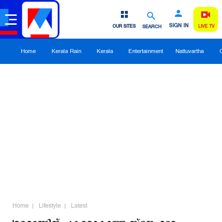
SIGN IN
OUR SITES
SEARCH
LIVE TV
Home
Kerala Rain
Kerala
Entertainment
Nattuvartha
Home
Lifestyle
Latest