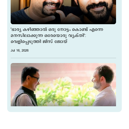
'ഭാര്യ കഴിഞ്ഞാൽ ഒരു നോട്ടം കൊണ്ട് എന്നെ
മനസിലാക്കുന്ന ഒരേയൊരു വ്യക്തി':
വെളിപ്പെടുത്തി ജിസ് ജോയ്
Jul 16, 2026
‘നമ്മൾ എപ്പോഴാണ് ജിയു-ജിറ്റ്‌സു സെഷൻ