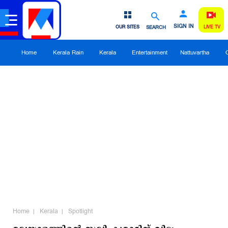
SIGN IN
OUR SITES
SEARCH
LIVE TV
Home
Kerala Rain
Kerala
Entertainment
Nattuvartha
Home
Kerala
Spotlight