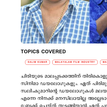
TOPICS COVERED
SALIM KUMAR
MALAYALAM FILM INDUSTRY
MA
ചിരിയുടെ മാലപ്പടക്കത്തിന് തിരികൊള
സിനിമാ ഡയലോഗുകളും. ഏത് പിരിമുറു
സലിംകുമാറിന്‍റെ ഡയലോഗുകള്‍ മലയ
എന്നെ നിനക്ക് മനസിലായില്ല അല്ലേ
ബ്രേക്ക് ചെയ്ത് തുടങ്ങിയാല്‍ ഏത് പര