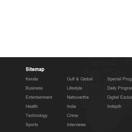
Sitemap
Kerala
Gulf & Global
Special Pro
Business
Lifestyle
Daily Progr
Entertainment
Nattuvartha
Digital Exclu
Health
India
Indepth
Technology
Crime
Sports
Interviews