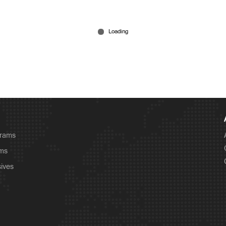
grams
ams
sives