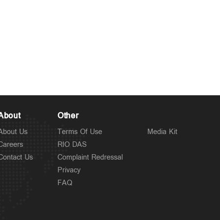
About
Other
About Us
Terms Of Use
Media Kit
Careers
RIO DAS
Contact Us
Complaint Redressal
Privacy
FAQ