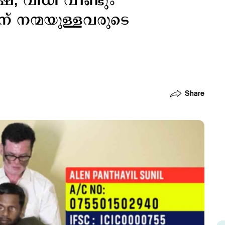
ഷേ, വിധി വീണ്ടും
് നന്മയുള്ളവരുടെ
Share