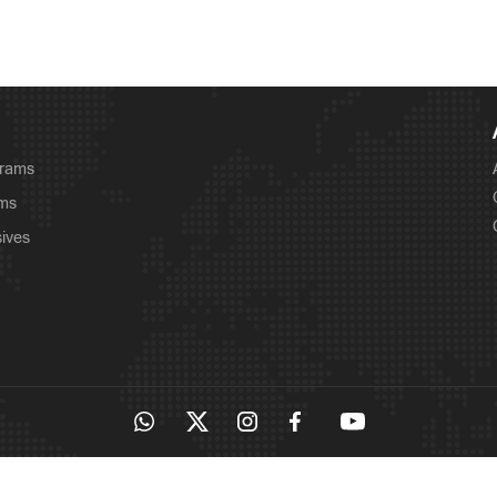
grams
ams
sives