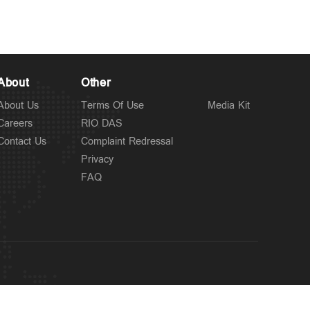
About
Other
About Us
Terms Of Use
Media Kit
Careers
RIO DAS
Contact Us
Complaint Redressal
Privacy
FAQ