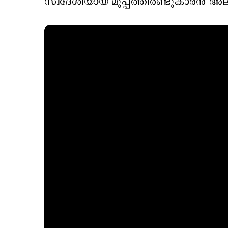
സ്വദേശിയായ മുപ്പത്തിരണ്ടുകാരന്‍ അല