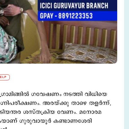
HELP
്രോഗ്രാമിങ്ങില്‍ ഗവേഷണം നടത്തി വിധിയെ
്നിപരീക്ഷണം. അരയ്ക്കു താഴെ തളര്‍ന്ന്,
 അടിയന്തര ശസ്തക്രിയ വേണം. മനോരമ
കയാണ് ഗുരുവായൂര്‍ കണ്ടാണശേരി