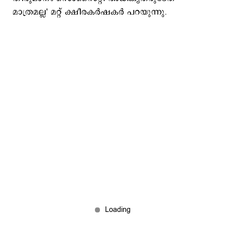
മാത്രമല്ല' മറ്റ് ക്ഷീരകർഷകർ പറയുന്നു.