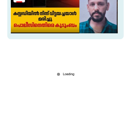
കസ്റ്റഡിയില്‍ നിന്ന് വിട്ട യുവാവ് മരിച്ചു;DGPയോട്
റിപ്പോര്‍ട്ട് തേടി ആഭ്യന്തരമന്ത്രി
Jul 27, 2026