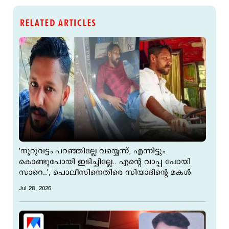
RELATED ARTICLES
'നൂറുവട്ടം പറഞ്ഞില്ലേ വയ്യെന്ന്, എന്നിട്ടും
കൊണ്ടുപോയി ഇടിച്ചില്ലേ.. എന്‍റെ വാപ്പ പോയി
സാറെ..'; പൊലീസിനെതിരെ സിയാദിന്‍റെ മകള്‍
Jul 28, 2026