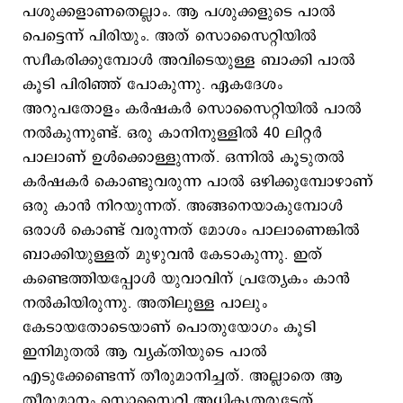
പശുക്കളാണതെല്ലാം. ആ പശുക്കളുടെ പാൽ
പെട്ടെന്ന് പിരിയും. അത് സൊസൈറ്റിയിൽ
സ്വീകരിക്കുമ്പോൾ അവിടെയുള്ള ബാക്കി പാൽ
കൂടി പിരിഞ്ഞ് പോകുന്നു. ഏകദേശം
അറുപതോളം കർഷകർ സൊസൈറ്റിയിൽ പാൽ
നൽകുന്നുണ്ട്. ഒരു കാനിനുള്ളിൽ 40 ലിറ്റർ
പാലാണ് ഉൾക്കൊള്ളുന്നത്. ഒന്നിൽ കൂടുതൽ
കർഷകർ കൊണ്ടുവരുന്ന പാൽ ഒഴിക്കുമ്പോഴാണ്
ഒരു കാൻ നിറയുന്നത്. അങ്ങനെയാകുമ്പോൾ
ഒരാൾ കൊണ്ട് വരുന്നത് മോശം പാലാണെങ്കിൽ
ബാക്കിയുള്ളത് മുഴുവൻ കേടാകുന്നു. ഇത്
കണ്ടെത്തിയപ്പോൾ യുവാവിന് പ്രത്യേകം കാൻ
നൽകിയിരുന്നു. അതിലുള്ള പാലും
കേടായതോടെയാണ് പൊതുയോഗം കൂടി
ഇനിമുതൽ ആ വ്യക്തിയുടെ പാൽ
എടുക്കേണ്ടെന്ന് തീരുമാനിച്ചത്. അല്ലാതെ ആ
തീരുമാനം സൊസൈറ്റി അധികൃതരുടേത്