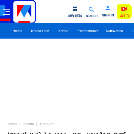
SIGN IN
OUR SITES
SEARCH
LIVE TV
Home
Kerala Rain
Kerala
Entertainment
Nattuvartha
Home
Kerala
Spotlight