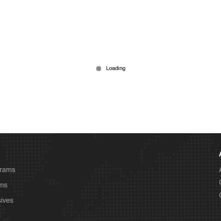
grams
ams
sives