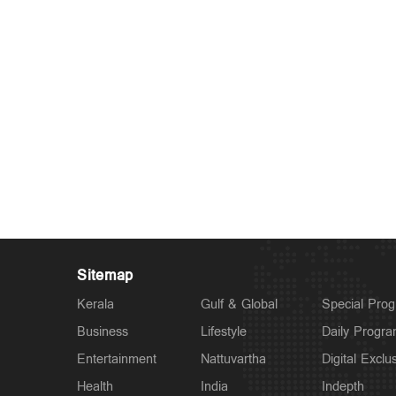
Sitemap
Kerala
Gulf & Global
Special Pro
Business
Lifestyle
Daily Progr
Entertainment
Nattuvartha
Digital Exclu
Health
India
Indepth