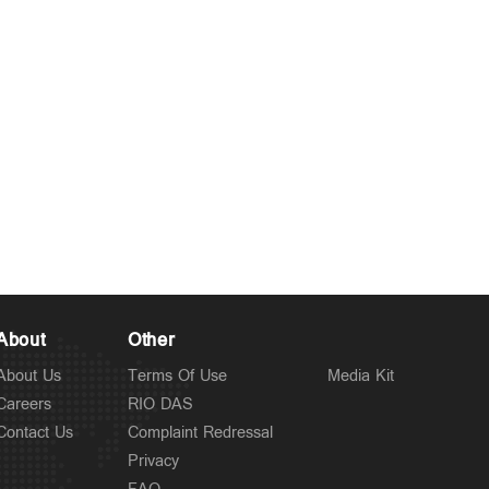
About
Other
About Us
Terms Of Use
Media Kit
Careers
RIO DAS
Contact Us
Complaint Redressal
Privacy