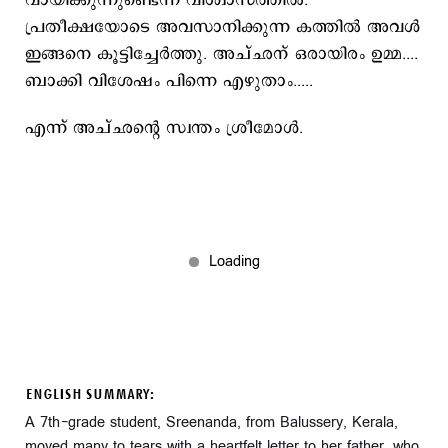
വായിക്കുന്നുണ്ടെന്ന വിശ്വാസത്തില്‍.
പ്രതീക്ഷയോടെ അവസാനിക്കുന്ന കത്തില്‍ അവള്‍
ഇങ്ങനെ കൂട്ടിച്ചേര്‍ത്തു. അച്ഛന് ഒരായിരം ഉമ്മ....
ബാക്കി വിശേഷം പിന്നെ എഴുതാം.....
എന്ന് അച്ഛന്‍റെ സ്വന്തം ശ്രീമോള്‍.
ENGLISH SUMMARY:
A 7th-grade student, Sreenanda, from Balussery, Kerala,
moved many to tears with a heartfelt letter to her father, who