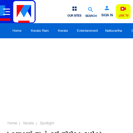
SIGN IN
OUR SITES
SEARCH
LIVE TV
Home
Kerala Rain
Kerala
Entertainment
Nattuvartha
Home
Kerala
Spotlight