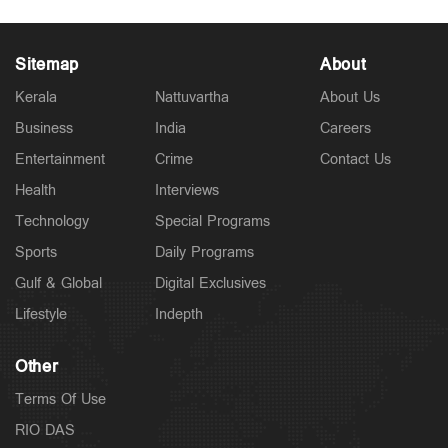
Sitemap
About
Kerala
Nattuvartha
About Us
Business
India
Careers
Entertainment
Crime
Contact Us
Health
Interviews
Technology
Special Programs
Sports
Daily Programs
Gulf & Global
Digital Exclusives
Lifestyle
Indepth
Other
Terms Of Use
RIO DAS