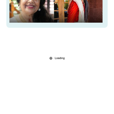
‘ലോറി കയറി ഇറങ്ങിയ പോലെ മോന്ത, വവ്വാല്
ചപ്പിയ മുടി’; വ്യക്തിഹത്യയുമായി വീണ്ടും
സത്യഭാമ
Mar 02, 2026