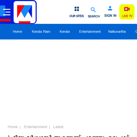
SIGN IN
OUR SITES
SEARCH
LIVE TV
Home
Kerala Rain
Kerala
Entertainment
Nattuvartha
Home
Entertainment
Latest