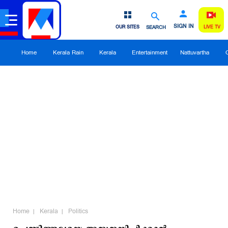
SIGN IN
OUR SITES
SEARCH
LIVE TV
Home
Kerala Rain
Kerala
Entertainment
Nattuvartha
Home
Kerala
Politics