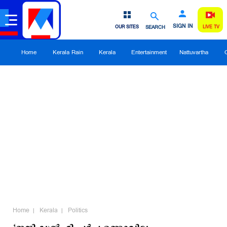
SIGN IN
OUR SITES
SEARCH
LIVE TV
Home
Kerala Rain
Kerala
Entertainment
Nattuvartha
Home
Kerala
Politics