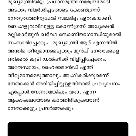
മുഖ്യമന്ത്രിയില്ല. പ്രധാനമന്ത്രി നരേന്ദ്രമോദി
അടക്കം വിമർശിച്ചതോടെ കോണ്‍ഗ്രസ്
നേതൃത്വത്തിനുമേൽ സമ്മർദ്ദം ഏറുകയാണ്.
ബെംഗളൂരുവിലുള്ള കോൺഗ്രസ് അധ്യക്ഷൻ
മല്ലികാർജുൻ ഖർഗെ സോണിയാഗാന്ധിയുമായി
സംസാരിച്ചേക്കും. മുഖ്യമന്ത്രി ആര് എന്നതിൽ
അന്തിമ തീരുമാനമെടുക്കും മുൻപ് നേതാക്കളെ
ഒരിക്കൽ കുടി ഡൽഹിക്ക് വിളിപ്പിച്ചേക്കും.
അതേസമയം, ഹൈക്കമാൻഡ് എന്ത്
തീരുമാനമെടുത്താലും അംഗീകരിക്കുമെന്ന്
നേതാക്കൾ അറിയിച്ചിട്ടുള്ളതിനാൽ പ്രഖ്യാപനം
എപ്പോൾ വേണമെങ്കിലും വരാം എന്ന
ആകാംക്ഷയോടെ കാത്തിരികുകയാണ്
നേതാക്കളും പ്രവർത്തകരും.