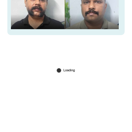
കേസില്‍ കുടുക്കുമെന്ന് ഭീഷണിപ്പെടുത്തി
കൈക്കൂലി വാങ്ങി; വനംവകുപ്പ് ഉദ്യോഗസ്ഥര്‍
പിടിയില്‍
May 15, 2026