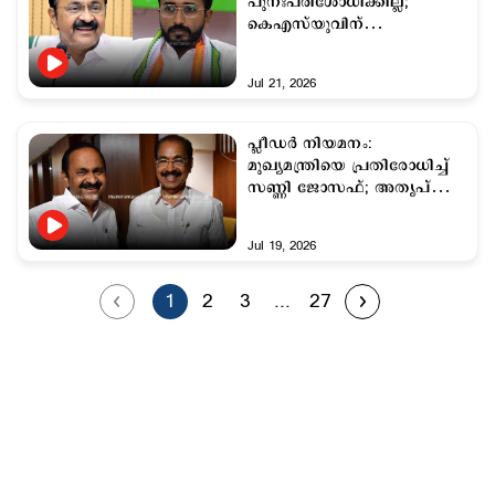
പുനഃപരിശോധിക്കില്ല;
കെഎസ്‌യുവിന്
ആശയക്കുഴപ്പം
Jul 21, 2026
പ്ലീഡർ നിയമനം:
മുഖ്യമന്ത്രിയെ പ്രതിരോധിച്ച്
സണ്ണി ജോസഫ്; അതൃപ്തി
പരസ്യമാക്കി ലോയേഴ്സ്
കോൺഗ്രസ്
Jul 19, 2026
1
2
3
...
27