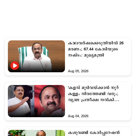
കാലവര്‍ഷക്കെടുതിയില്‍ 26
മരണം; 67.44 കോടിയുടെ
നഷ്ടം: മുഖ്യമന്ത്രി
Aug 05, 2026
'കളവ് മൂടിവയ്ക്കാന്‍ നൂറ്
കള്ളം നിരത്തേണ്ടി വരും;
വ്യാജ പ്രതീക്ഷ നൽകി
പിണറായി ആരെയും
പറഞ്ഞയക്കില്ല’:
Aug 04, 2026
കെ.ടി.ജലീല്‍
കശുവണ്ടി കോർപ്പറേഷൻ