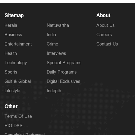
Sitemap
About
Kerala
Nattuvartha
About Us
Business
India
Careers
Latest
സുപ്രീംകോടതിക്ക് മുന്നില്‍ ചിട്ടി തട്ടിപ്പിന്
Entertainment
Crime
Contact Us
ഇരയായവരുടെ അസാധാരണ പ്രതിഷേധം
2 hours ago
Health
Interviews
Technology
Special Programs
Sports
Daily Programs
Gulf & Global
Digital Exclusives
Lifestyle
Indepth
Other
Terms Of Use
RIO DAS