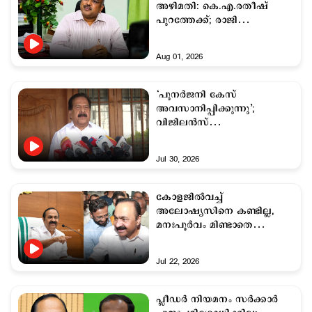
അഴിമതി: കെ.എ.രതീഷ്
പുറത്തേക്ക്; രാജി
ആവശ്യപ്പെട്ട് മുഖ്യമന്ത്രി?
Aug 01, 2026
‘പുനര്‍ജനി കേസ്
അവസാനിപ്പിക്കുന്നു’;
വിജിലന്‍സ്
അന്വേഷണത്തില്‍ ഒന്നും
തെളിയിക്കാനായില്ലെന്ന്
Jul 30, 2026
രമേശ് ചെന്നിത്തല
കോളജില്‍വച്ച്
അലോഷ്യസിനെ കണ്ടില്ല,
മനഃപൂര്‍വം മിണ്ടാതെ
പോയതല്ല: മുഖ്യമന്ത്രി
Jul 22, 2026
പ്ലീഡർ നിയമനം സര്‍ക്കാര്‍