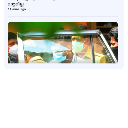
മാറ്റമില്ല
11 mins ago
Police Stories
അര്‍ജുന്‍ തൃശൂരില്‍?; പാലിയേക്കര ടോള്‍പ്ലാസ
കടക്കുന്ന ചിത്രം പുറത്ത്; അരിച്ചുപെറുക്കി പൊലീസ്
1 hour ago