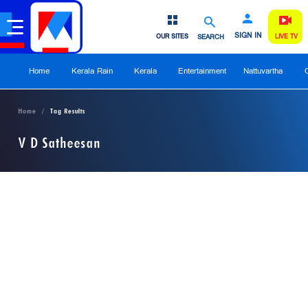
SIGN IN
OUR SITES
SEARCH
LIVE TV
Home
Kerala Rain
Kerala
Entertainment
Nattuvartha
Home
Tag Results
V D Satheesan