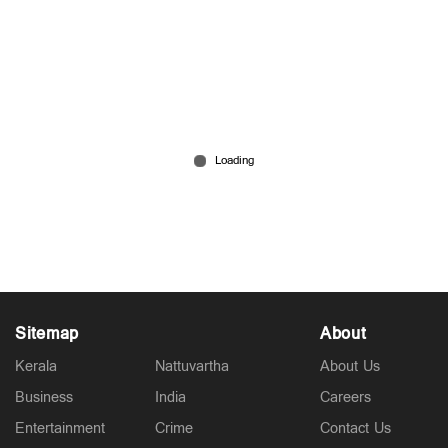
സിജെപി പ്രതിഷേധം; പ്രധാനമന്ത്രിയുടെ
പ്രതിച്ഛായയെ ബാധിച്ചു; വീഴ്ച പറ്റിയെന്ന്
ബിജെപി വിലയിരുത്തല്‍
Jul 28, 2026
Sitemap
About
Kerala
Nattuvartha
About Us
Business
India
Careers
Entertainment
Crime
Contact Us