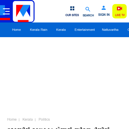
SIGN IN
OUR SITES
SEARCH
LIVE TV
Home
Kerala Rain
Kerala
Entertainment
Nattuvartha
Home
Kerala
Politics