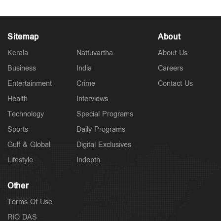
Sitemap
About
Kerala
Nattuvartha
About Us
Business
India
Careers
Entertainment
Crime
Contact Us
Health
Interviews
Technology
Special Programs
Sports
Daily Programs
Gulf & Global
Digital Exclusives
Lifestyle
Indepth
Other
Terms Of Use
RIO DAS