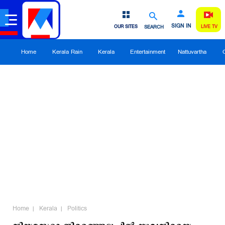
SIGN IN
OUR SITES
SEARCH
LIVE TV
Home
Kerala Rain
Kerala
Entertainment
Nattuvartha
Home
Kerala
Politics