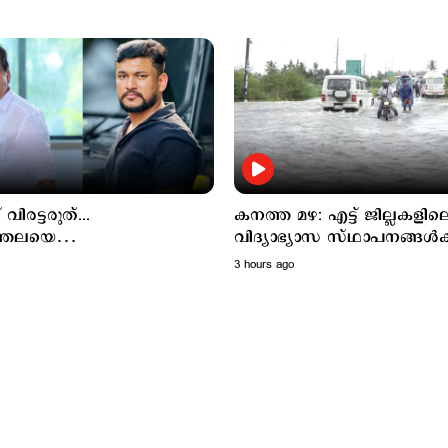
് വിരട്ടരുത്...
കനത്ത മഴ: എട്ട് ജില്ലകളില
ത്തലയെ
വിദ്യാഭ്യാസ സ്ഥാപനങ്ങള്‍ക്
യണിയിക്കും'; 'ഒളിവില്‍'
അവധി
3 hours ago
ളി തുടര്‍ന്ന് അര്‍ജുന്‍