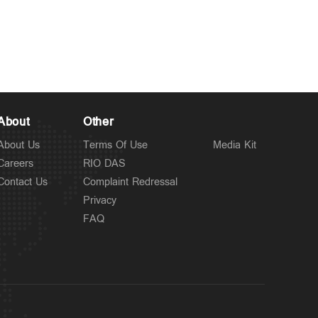
Latest
നിയമവിരുദ്ധ ഉള്ളടക്കം
10 hours ago
നീക്കാൻ ഇനി 3 മണിക്കൂർ
മാത്രം; ഐടി ചട്ടങ്ങളിൽ
ഭേദഗതി
About
Other
About Us
Terms Of Use
Media Kit
Careers
RIO DAS
Contact Us
Complaint Redressal
Privacy
FAQ
Latest
6 ജില്ലകളിൽ നാളെ അവധി;
11 hours ago
കണ്ണൂരിൽ അര്‍ധ രാത്രിക്ക്