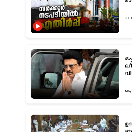
മാ
Jul 
ഒപ
ല
വി
May 
ഉന
ആവ