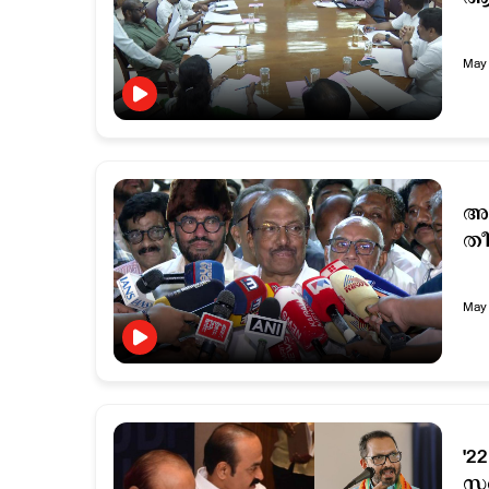
May 
അഞ
തീ
May 
'2
സത