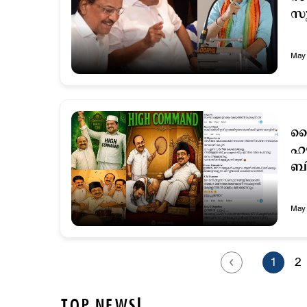
സുര
May 
ഹൈ
ഹൗ
ബി
പ
May 
1
2
TOP NEWS!