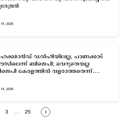
േന്ദ്രന്‍
14, 2026
ക്കമാൻഡ് ഡൽഹിയിലല്ല, പാണക്കാട്
സിലെന്ന് ബിജെപി; വെറുതെയല്ല
ജെപി കേരളത്തിൽ വളരാത്തതെന്ന്
്രതികരണം
14, 2026
3
...
25