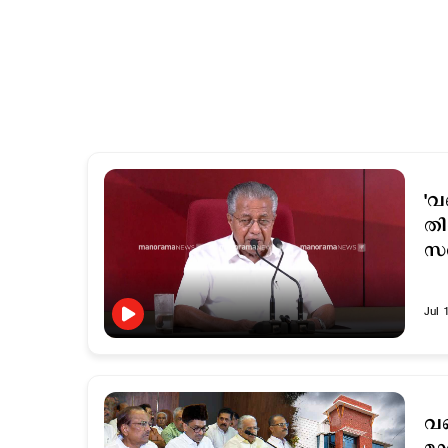
'വ
തി
സര
Jul 
വ