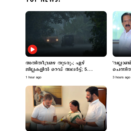
അതിതീവ്രമഴ തുടരും; ഏഴ്
'വല്ലാണ്ട
ജില്ലകളില്‍ റെഡ് അലര്‍ട്ട്; 5
ചെന്നി
ജില്ലകളില്‍ ഓറഞ്ച് അലര്‍ട്ട്
പൊന്നാട
1 hour ago
3 hours ago
വെല്ലുവി
ആയങ്കി