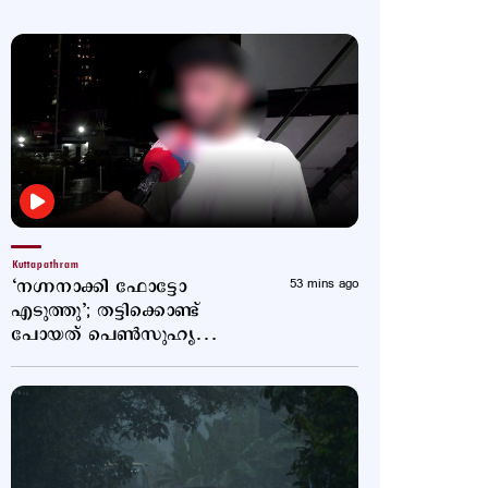
Kuttapathram
‘നഗ്നനാക്കി ഫോട്ടോ
53 mins ago
എടുത്തു’; തട്ടിക്കൊണ്ട്
പോയത് പെണ്‍സുഹൃത്തും
സംഘവും; വെളിപ്പെടുത്തി
21കാരന്‍