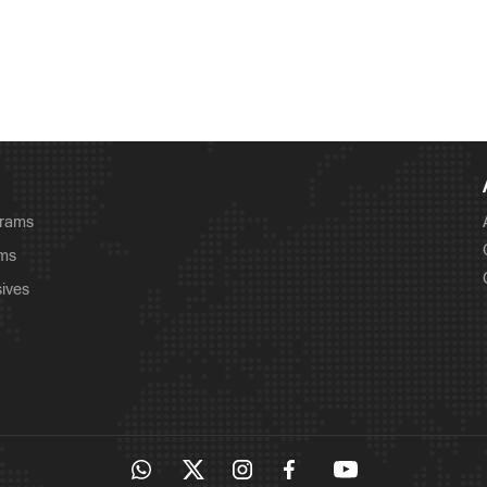
grams
ams
sives