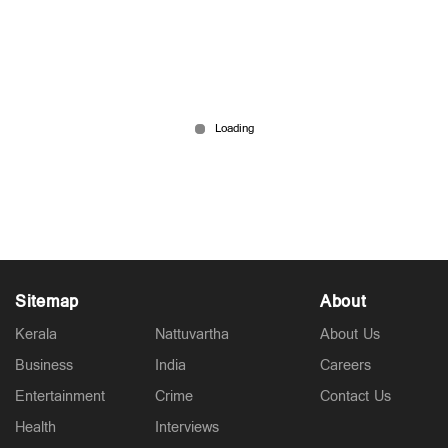
പ്രധാനമന്ത്രിയുടെ വിദേശയാത്രകൾക്ക് 2021
മുതൽ ചെലവായത് 557 കോടി രൂപ; കണക്കുകൾ
രാജ്യസഭയിൽ
6 hours ago
Sitemap
About
Kerala
Nattuvartha
About Us
Business
India
Careers
Entertainment
Crime
Contact Us
Health
Interviews