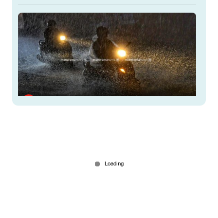
6 ജില്ലകളിൽ നാളെ അവധി; കണ്ണൂരിൽ അര്‍ധ
രാത്രിക്ക് ശേഷം ശക്തമായ മഴയ്ക്ക് സാധ്യത
3 hours ago