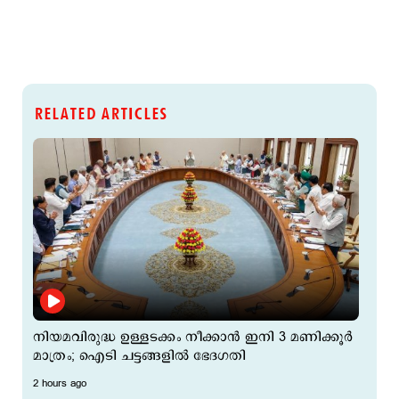
RELATED ARTICLES
നിയമവിരുദ്ധ ഉള്ളടക്കം നീക്കാൻ ഇനി 3 മണിക്കൂർ
മാത്രം; ഐടി ചട്ടങ്ങളിൽ ഭേദഗതി
2 hours ago