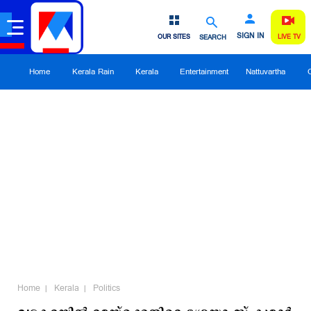
SIGN IN
OUR SITES
SEARCH
LIVE TV
Home
Kerala Rain
Kerala
Entertainment
Nattuvartha
Home
Kerala
Politics