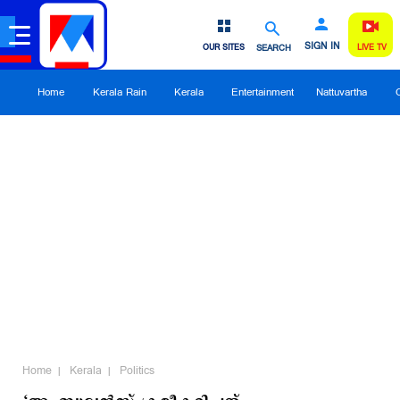
SIGN IN
OUR SITES
SEARCH
LIVE TV
Home
Kerala Rain
Kerala
Entertainment
Nattuvartha
Home
Kerala
Politics