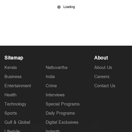
വിദ്യാർഥികൾക്കെതിരായ അധിക്ഷേപ പരാമർശം:
ടി ജി മോഹൻദാസ് പൊലീസ്‌ കസ്റ്റഡിയിൽ
13 hours ago
Sitemap
About
Kerala
Nattuvartha
About Us
Business
India
Careers
Entertainment
Crime
Contact Us
Health
Interviews
Technology
Special Programs
Sports
Daily Programs
Gulf & Global
Digital Exclusives
Lifestyle
Indepth