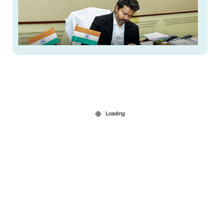
തമിഴ് തായ് വാഴ്ത്ത് നിർബന്ധമാക്കാൻ തമിഴ്‌നാട്
നിയമസഭയിൽ പ്രമേയം; മുഖ്യമന്ത്രി വിജയ്
അവതരിപ്പിക്കും
10 hours ago