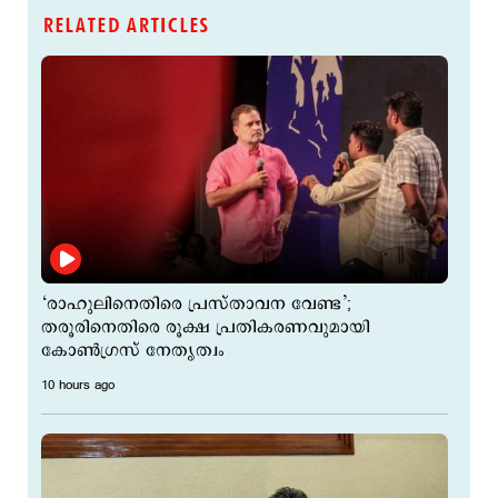
RELATED ARTICLES
‘രാഹുലിനെതിരെ പ്രസ്താവന വേണ്ട’;
തരൂരിനെതിരെ രൂക്ഷ പ്രതികരണവുമായി
കോൺഗ്രസ് നേതൃത്വം
10 hours ago