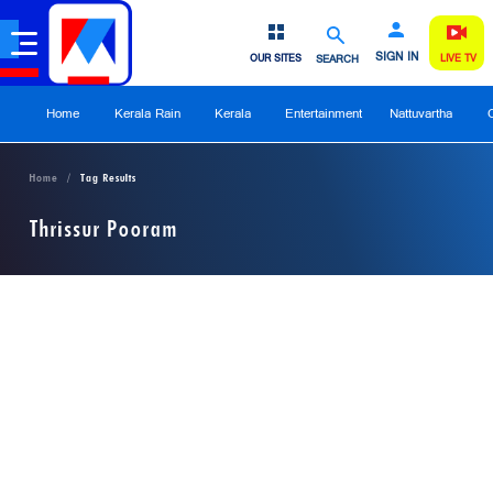
SIGN IN
OUR SITES
SEARCH
LIVE TV
Home
Kerala Rain
Kerala
Entertainment
Nattuvartha
Home
Tag Results
Thrissur Pooram