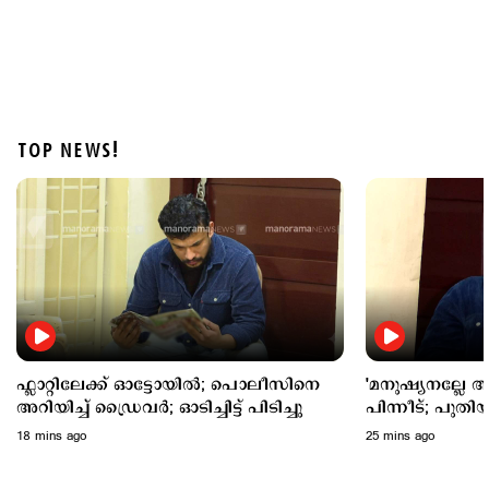
TOP NEWS!
Politics
തൂഫാനെ പോലെ ആയങ്കിയെ തൂക്കണം,
തൂക്കിക്കൊല്ലരുത്: എം.വി.ജയരാജന്‍
11 hours ago
ഫ്ലാറ്റിലേക്ക് ഓട്ടോയില്‍; പൊലീസിനെ
'മനുഷ്യനല്ലേ ആദ
അറിയിച്ച് ഡ്രൈവര്‍; ഓടിച്ചിട്ട് പിടിച്ചു
പിന്നീട്; പുത
അവകാശമില്ലേ
18 mins ago
25 mins ago
അര്‍ജുന്‍ ആയങ്