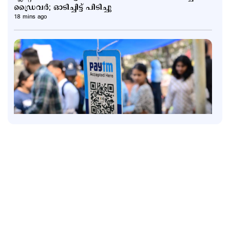
ഡ്രൈവര്‍; ഓടിച്ചിട്ട് പിടിച്ചു
18 mins ago
Latest
യുപിഐ സേവനങ്ങള്‍ തികച്ചും സൗജന്യമായിരിക്കും;
വ്യക്തതവരുത്തി ധനമന്ത്രാലയം
8 hours ago