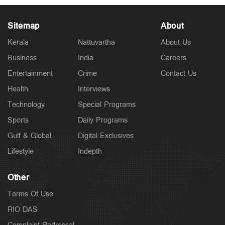
Sitemap
About
Kerala
Nattuvartha
About Us
Business
India
Careers
Latest
മൂന്നുവർഷം, 217 ജീവനുകൾ; അപകടക്കെണിയായി
Entertainment
Crime
Contact Us
ബെംഗളൂരു–മൈസൂരു എക്സ്പ്രസ് ഹൈവേ
13 hours ago
Health
Interviews
Technology
Special Programs
Sports
Daily Programs
Gulf & Global
Digital Exclusives
Lifestyle
Indepth
Other
Terms Of Use
RIO DAS