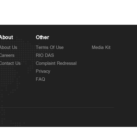
About
Other
About Us
Terms Of Use
Media Kit
Careers
RIO DAS
Contact Us
Complaint Redressal
Privacy
FAQ