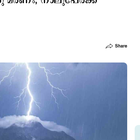
രു മരണം; നാലുപേര്‍ക്ക്
Share