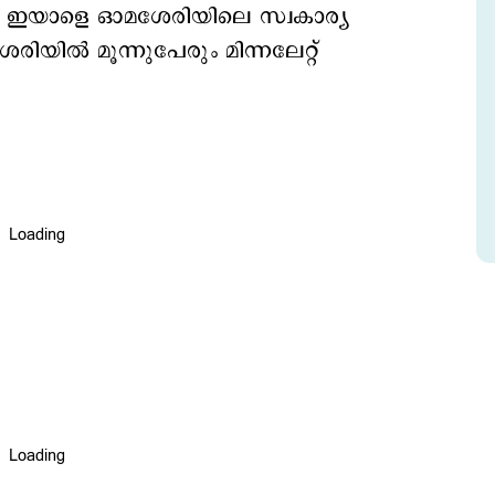
േറ്റു. ഇയാളെ ഓമശേരിയിലെ സ്വകാര്യ
ിയില്‍ മൂന്നുപേ‍രും മിന്നലേറ്റ്