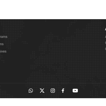
grams
ams
sives