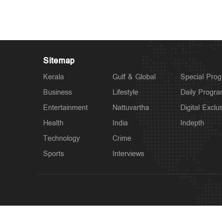
Sitemap
Kerala
Gulf & Global
Special Pro
Business
Lifestyle
Daily Progr
Entertainment
Nattuvartha
Digital Exclu
Health
India
Indepth
Technology
Crime
Sports
Interviews