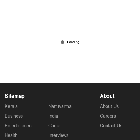
ലോകകപ്പ് ഫൈനൽ; മണിപ്പുരിലും
മേഘാലയയിലും നാ‌ളെ അവധി
Jul 19, 2026
Sitemap
About
Kerala
Nattuvartha
About Us
Business
India
Careers
Entertainment
Crime
Contact Us
Health
Interviews