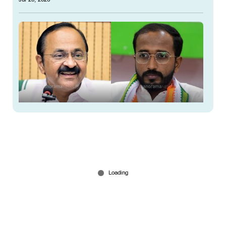
കൂടിക്കാഴ്ചയ്ക്ക് വഴിയൊരുങ്ങുന്നു; അലോഷ്യസ്
സേവ്യറിന് മുഖ്യമന്ത്രിയുടെ ഓഫിസിന്‍റെ വിളി
Jul 19, 2026