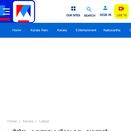
SIGN IN
OUR SITES
SEARCH
LIVE TV
Home
Kerala Rain
Kerala
Entertainment
Nattuvartha
Home
Kerala
Latest