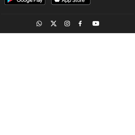
OUR SITES
MANORAMA
ONMANORAMA
THE WEEK
ONLINE