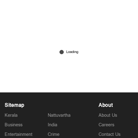
രാഗം സുനിലിനെ കൊല്ലാന്‍ ശ്രമിച്ചതെന്തിന്?;
തിയറ്ററുകാര്‍ തമ്മിലെ കുടിപ്പകയോ?
Nov 26, 2025
Sitemap
About
Kerala
Nattuvartha
About Us
Business
India
Careers
Entertainment
Crime
Contact Us