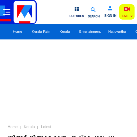
SIGN IN
OUR SITES
SEARCH
LIVE TV
Home
Kerala Rain
Kerala
Entertainment
Nattuvartha
Home
Kerala
Latest