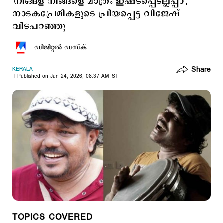
'നിങ്ങള് നിങ്ങളെ മാത്രം ഇഷ്ടപ്പെടല്ലപ്പാ';
നാടകപ്രേമികളുടെ പ്രിയപ്പെട്ട വിജേഷ്
വിടപറ‍ഞ്ഞു
ഡിജിറ്റല്‍ ഡസ്ക്
Share
KERALA
Published on Jan 24, 2026, 08:37 AM IST
TOPICS COVERED