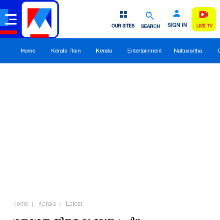
SIGN IN
OUR SITES
SEARCH
LIVE TV
Home
Kerala Rain
Kerala
Entertainment
Nattuvartha
Home
Kerala
Latest