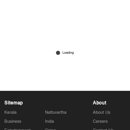
ചരക്കുകപ്പല്‍ ആക്രമിച്ചതിന് യുഎസിന്റെ മറുപടി;
വീണ്ടും ആക്രമണം, കരാര്‍ ലംഘനമെന്ന് ഇറാന്‍
Jun 27, 2026
Sitemap
About
Kerala
Nattuvartha
About Us
Business
India
Careers