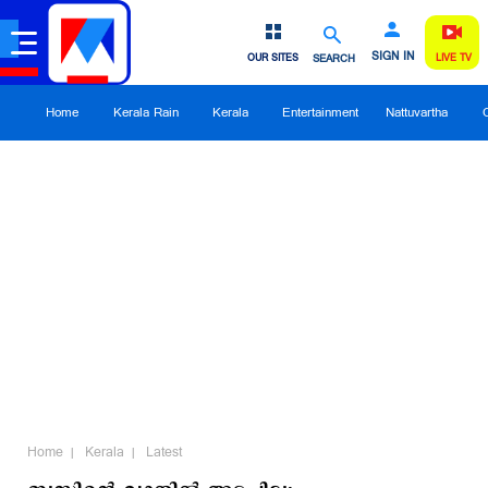
SIGN IN
OUR SITES
SEARCH
LIVE TV
Home
Kerala Rain
Kerala
Entertainment
Nattuvartha
Home
Kerala
Latest