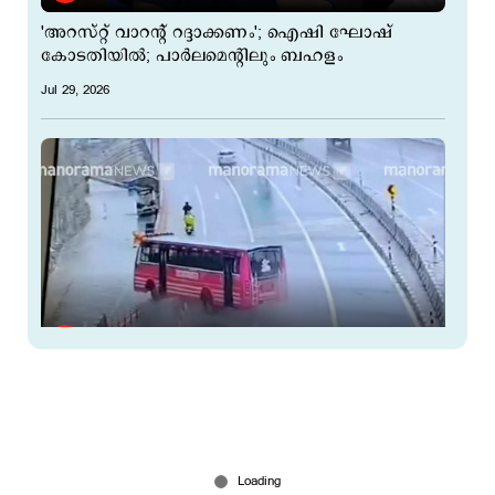
'അറസ്റ്റ് വാറന്‍റ് റദ്ദാക്കണം'; ഐഷി ഘോഷ്
കോടതിയില്‍; പാര്‍ലമെന്‍റിലും ബഹളം
Jul 29, 2026
കുറ്റിപ്പുറം ദേശീയപാതയിലെ അപകടം; ബസ്
പാഞ്ഞത് 140 കി.മീ വേഗത്തിൽ
Jul 29, 2026