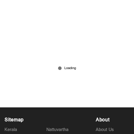
ഓണത്തിന് വിലക്കയറ്റമുണ്ടാകില്ല; വിപണിയില്‍
ഇടപെടും; കിറ്റും റെഡി; മുഖ്യമന്ത്രി
Jul 29, 2026
Sitemap
About
Kerala
Nattuvartha
About Us