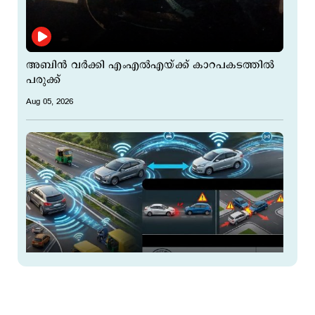
അബിൻ വർക്കി എംഎൽഎയ്ക്ക് കാറപകടത്തിൽ
പരുക്ക്
Aug 05, 2026
റോഡിൽ വിപ്ലവമാകാൻ വി2വി സാങ്കേതികവിദ്യ;
2028 മുതൽ എല്ലാ വാഹനങ്ങളിലും