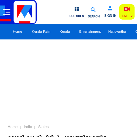
SIGN IN
OUR SITES
SEARCH
LIVE TV
Home
Kerala Rain
Kerala
Entertainment
Nattuvartha
Home
India
States