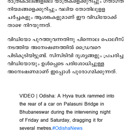
രാത്രികാലങ്ങളിലെ യാത്രകളെക്കുറിച്ചും ഗതാഗത
നിയമങ്ങളെക്കുറിച്ചും വലിയ തോതിലുളള
ചര്‍ച്ചകളും ആശങ്കകളുമാണ് ഈ വിഡിയോക്ക്
താഴെ നിറയുന്നത്.
വിഡിയോ പുറത്തുവന്നതിനു പിന്നാെല പൊലീസ്
നടത്തിയ അന്വേഷണത്തില്‍ ഡ്രൈവറെ
പിടികൂടിയിട്ടുണ്ട്. സിസിടിവി ദൃശ്യങ്ങളും പ്രചരിച്ച
വിഡിയോയും ഉള്‍പ്പെടെ പരിശോധിച്ചുള്ള
അന്വേഷണമാണ് ഇപ്പോള്‍ പുരോഗമിക്കുന്നത്.
VIDEO | Odisha: A Hyva truck rammed into
the rear of a car on Palasuni Bridge in
Bhubaneswar during the intervening night
of Friday and Saturday, dragging it for
several metres.
#OdishaNews