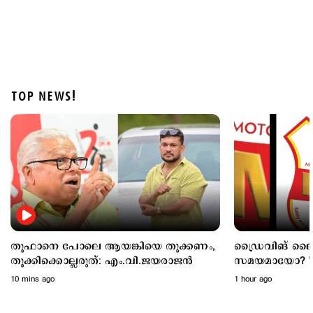
TOP NEWS!
Latest
രക്ഷാപ്രവര്‍ത്തകന്‍ രാജേഷിന്‍റെ മൃതദേഹത്തോട്
അനാദരം; തഹസില്‍ദാരെ സസ്പെന്‍ഡ് ചെയ്യും
3 hours ago
തൂഫാനെ പോലെ ആയങ്കിയെ തൂക്കണം,
ഡ്രൈവിങ് ല
തൂക്കിക്കൊല്ലരുത്: എം.വി.ജയരാജന്‍
സമയമായോ? 'ഗ്
തിരിച്ചെത്തുന്ന
10 mins ago
1 hour ago