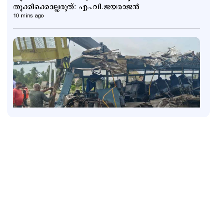
തൂക്കിക്കൊല്ലരുത്: എം.വി.ജയരാജന്‍
10 mins ago
Latest
മൂന്നുവർഷം, 217 ജീവനുകൾ; അപകടക്കെണിയായി
ബെംഗളൂരു–മൈസൂരു എക്സ്പ്രസ് ഹൈവേ
2 hours ago