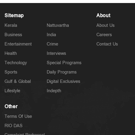
Sitemap
About
Kerala
Nattuvartha
About Us
Business
India
Careers
Latest
അര്‍ജുന്‍ ആയങ്കിക്കായി അരിച്ചുപെറുക്കി പൊലീസ്;
Entertainment
Crime
Contact Us
ഒളിവില്‍ പോകാന്‍ സഹായിച്ച നാലുപേര്‍
കസ്റ്റഡിയില്‍
Health
Interviews
5 hours ago
Technology
Special Programs
Sports
Daily Programs
Gulf & Global
Digital Exclusives
Lifestyle
Indepth
Other
Terms Of Use
RIO DAS