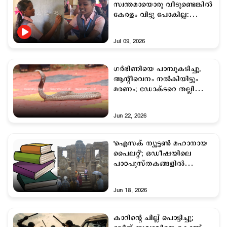
സ്വന്തമായൊരു വീടുണ്ടെങ്കിൽ
കേരളം വിട്ടു പോകില്ല:
ഒഡീഷക്കാരി ബിനിത
ദേശമാജിയെ കഥ
Jul 09, 2026
ഗര്‍ഭിണിയെ പാമ്പുകടിച്ചു,
ആന്‍റീവെനം നല്‍കിയിട്ടും
മരണം; ‍ഡോക്ടറെ തല്ലി
നാട്ടുകാര്‍
Jun 22, 2026
'ഐസക് ന്യൂട്ടൺ മഹാനായ
പൈലറ്റ്'; ഒഡീഷയിലെ
പാഠപുസ്തകങ്ങളിൽ
കണ്ടെത്തിയത് 1678 തെറ്റുകൾ
Jun 18, 2026
കാറിന്‍റെ ചില്ല് പൊട്ടിച്ചു;