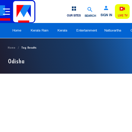
SIGN IN
OUR SITES
SEARCH
LIVE TV
Home
Kerala Rain
Kerala
Entertainment
Nattuvartha
Home
Tag Results
Odisha