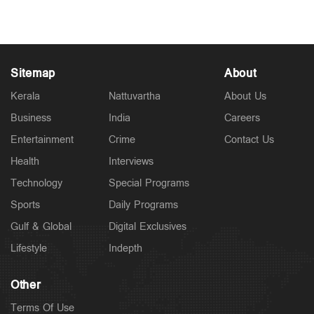
May 08, 2026
Sitemap
About
Kerala
Nattuvartha
About Us
Business
India
Careers
Entertainment
Crime
Contact Us
Health
Interviews
Technology
Special Programs
Sports
Daily Programs
Gulf & Global
Digital Exclusives
Lifestyle
Indepth
Other
Terms Of Use