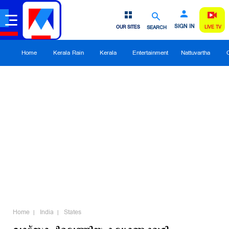
SIGN IN
OUR SITES
SEARCH
LIVE TV
Home
Kerala Rain
Kerala
Entertainment
Nattuvartha
Home
India
States