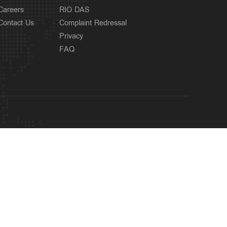
Careers
RIO DAS
Contact Us
Complaint Redressal
Privacy
FAQ
OUR SITES