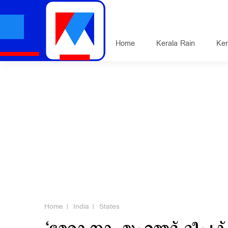
Home
Kerala Rain
Ker
Home
India
States