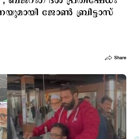
്’, ബജ്റംഗ് ദള്‍ പ്രതിഷേധം
ണയുമായി ജോണ്‍ ബ്രിട്ടാസ്
Share