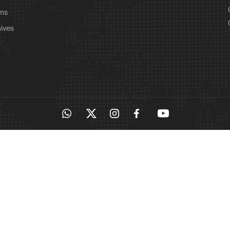
ams
sives