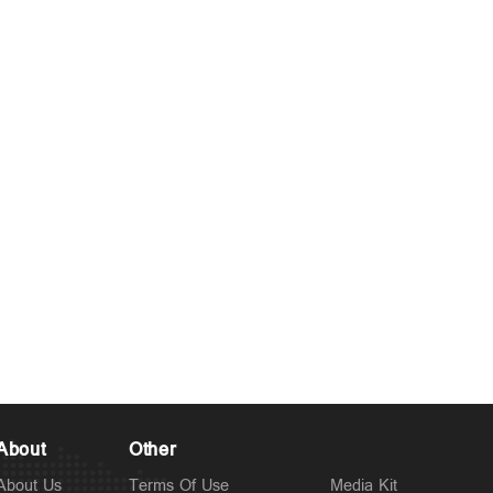
About
Other
About Us
Terms Of Use
Media Kit