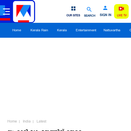
SIGN IN
OUR SITES
SEARCH
LIVE TV
Home
Kerala Rain
Kerala
Entertainment
Nattuvartha
Home
India
Latest