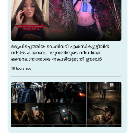
മദ്യപിച്ചെത്തിയ ഡെലിവറി എക്സിക്യൂട്ടീവിന്
വീട്ടിൽ കയറണം; യുവതിയുടെ വീഡിയോ
വൈറലായതോടെ നടപടിയുമായി ഊബർ
16 hours ago