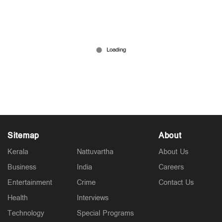
ബൈക്ക് ഡിവൈഡറിലേക്ക് ഇടിച്ചുകയറി;
ജന്മദിനത്തില്‍ യുവാവിന് ദാരുണാന്ത്യം, യുവതിയും
മരിച്ചു
Jul 09, 2026
Sitemap
About
Kerala
Nattuvartha
About Us
Business
India
Careers
Entertainment
Crime
Contact Us
Health
Interviews
Technology
Special Programs