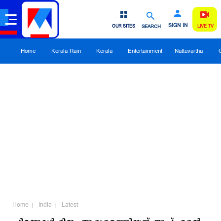
SIGN IN
OUR SITES
SEARCH
LIVE TV
Home
Kerala Rain
Kerala
Entertainment
Nattuvartha
Home
India
Latest