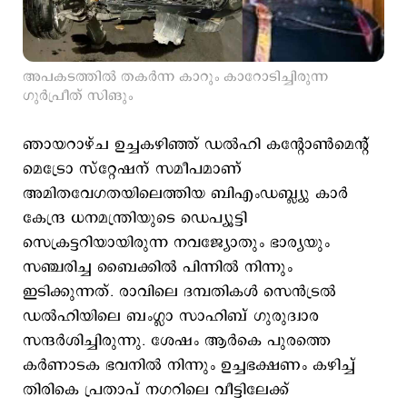
അപകടത്തില്‍ തകര്‍ന്ന കാറും കാറോടിച്ചിരുന്ന
ഗുര്‍പ്രീത് സിങും
ഞായറാഴ്ച ഉച്ചകഴിഞ്ഞ് ഡൽഹി കന്റോൺമെന്‍റ്
മെട്രോ സ്റ്റേഷന് സമീപമാണ്
അമിതവേഗതയിലെത്തിയ ബിഎംഡബ്ല്യു കാർ
കേന്ദ്ര ധനമന്ത്രിയുടെ ഡെപ്യൂട്ടി
സെക്രട്ടറിയായിരുന്ന നവജ്യോതും ഭാര്യയും
സഞ്ചരിച്ച ബൈക്കില്‍ പിന്നില്‍ നിന്നും
ഇടിക്കുന്നത്. രാവിലെ ദമ്പതികൾ സെൻട്രൽ
ഡൽഹിയിലെ ബംഗ്ലാ സാഹിബ് ഗുരുദ്വാര
സന്ദർശിച്ചിരുന്നു. ശേഷം ആർകെ പുരത്തെ
കർണാടക ഭവനിൽ നിന്നും ഉച്ചഭക്ഷണം കഴിച്ച്
തിരികെ പ്രതാപ് നഗറിലെ വീട്ടിലേക്ക്