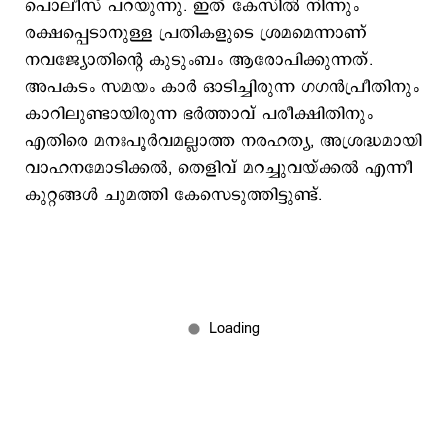
പൊലീസ് പറയുന്നു. ഇത് കേസില്‍ നിന്നും
രക്ഷപ്പെടാനുള്ള പ്രതികളുടെ ശ്രമമെന്നാണ്
നവജ്യോതിന്‍റെ കുടുംബം ആരോപിക്കുന്നത്.
അപകടം സമയം കാര്‍ ഓടിച്ചിരുന്ന ഗഗൻപ്രീതിനും
കാറിലുണ്ടായിരുന്ന ഭർത്താവ് പരീക്ഷിതിനും
എതിരെ മനഃപൂർവമല്ലാത്ത നരഹത്യ, അശ്രദ്ധമായി
വാഹനമോടിക്കൽ, തെളിവ് മറച്ചുവയ്ക്കൽ എന്നീ
കുറ്റങ്ങൾ ചുമത്തി കേസെടുത്തിട്ടുണ്ട്.