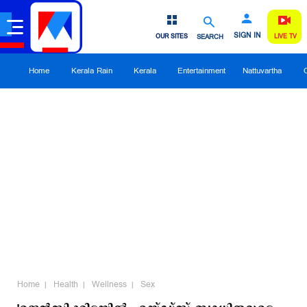
SIGN IN
OUR SITES
SEARCH
LIVE TV
Home
Kerala Rain
Kerala
Entertainment
Nattuvartha
Home
Health
Wellness
Sex