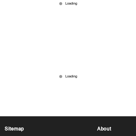
സൗന്ദര്യവര്‍ധക ക്രീമുകള്‍ അപടകാരികളോ?;
വൃക്കകളെയും കരളിനെയും നാഡീവ്യൂഹത്തെയും
തകരാറിലാക്കുമെന്ന് മുന്നറിയിപ്പ്
Jul 07, 2026
Sitemap
About