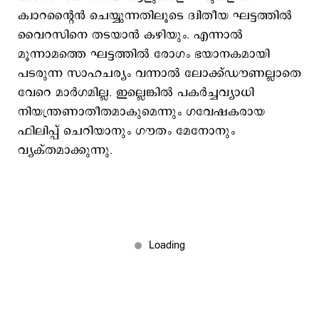
ക്വാറന്റൈൻ ചെയ്യുന്നതിലൂടെ ദ്വിതീയ ഘട്ടത്തിൽ
വൈറസിനെ തടയാൻ കഴിയും. എന്നാൽ
മൂന്നാമത്തെ ഘട്ടത്തിൽ രോ​ഗം ഭയാനകമായി
പടരുന്ന സാഹചര്യം വന്നാൽ ലോക്ക്ഡൗണല്ലാതെ
വേറെ മാർ​ഗമില്ല. ഇല്ലെങ്കിൽ പകർച്ചവ്യാധി
നിയന്ത്രണാതീതമാകുമെന്നും ഗവേഷകരായ
ഫിലിപ്പ് ചെറിയാനും ഗൗതം മേനോനും
വ്യക്തമാക്കുന്നു.