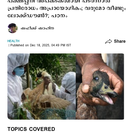
പക്ഷിപ്പനി അപകടകരമായി പടർന്നാൽ
പ്രതിരോധം അപ്രായോഗികം; വരുമോ വീണ്ടും
ലോക്ക്ഡൗണ്‍?; പഠനം
ഷഫീക്ക് ഷാഹിന
Share
HEALTH
Published on Dec 18, 2025, 04:49 PM IST
TOPICS COVERED