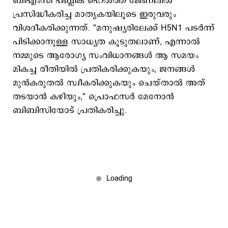
ബിഎംസി പബ്ലിക് ഹെൽത്ത് ജേണലിൽ
പ്രസിദ്ധീകരിച്ച മാതൃകയിലൂടെ ഇരുവരും
വിശദീകരിക്കുന്നത്. "മനുഷ്യരിലേക്ക് H5N1 പടർന്ന്
പിടിക്കാനുള്ള സാധ്യത കൂടുതലാണ്, എന്നാൽ
നമ്മുടെ ആരോ​ഗ്യ സംവിധാനങ്ങൾ ആ സമയം
മികച്ച രീതിയിൽ പ്രതികരിക്കുകയും, ജനങ്ങൾ
മുൻകരുതൽ സ്വീകരിക്കുകയും ചെയ്താൽ അത്
തടയാൻ കഴിയും," പ്രൊഫസർ മേനോൻ
ബിബിസിയോട് പ്രതികരിച്ചു.