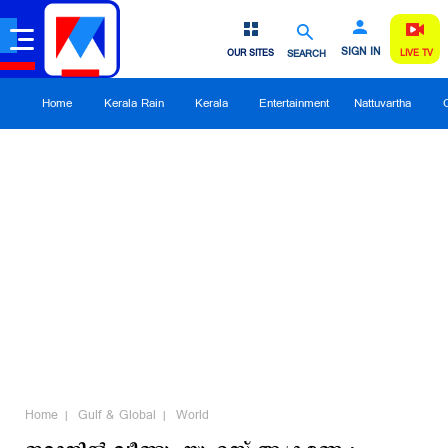
SIGN IN
OUR SITES
SEARCH
LIVE TV
Home
Kerala Rain
Kerala
Entertainment
Nattuvartha
Home
Gulf & Global
World