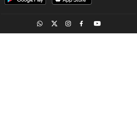
OUR SITES
MANORAMA
ONMANORAMA
THE WEEK
ONLINE