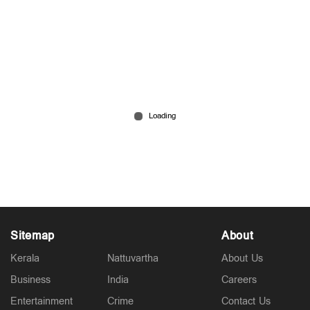
ആലപ്പുഴയിലെ രക്ഷാപ്രവര്‍ത്തനം; പ്രതികള്‍ക്ക്
മുന്‍കൂര്‍ ജാമ്യം
Jun 09, 2026
Sitemap
About
Kerala
Nattuvartha
About Us
Business
India
Careers
Entertainment
Crime
Contact Us