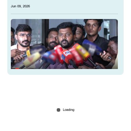
Jun 09, 2026
വിധിയില്‍ നിരാശ, ഒന്നും അവസാനമല്ല;
നിയമപോരാട്ടം തുടരും: എ.ഡി.തോമസ്
Jun 09, 2026