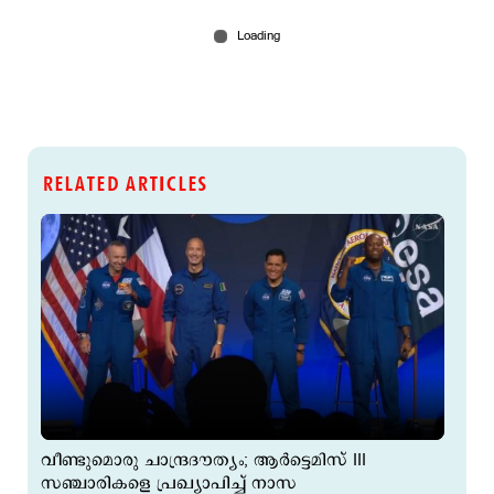
RELATED ARTICLES
വീണ്ടുമൊരു ചാന്ദ്രദൗത്യം; ആർട്ടെമിസ് III
സഞ്ചാരികളെ പ്രഖ്യാപിച്ച് നാസ