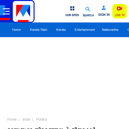
SIGN IN
OUR SITES
SEARCH
LIVE TV
Home
Kerala Rain
Kerala
Entertainment
Nattuvartha
Home
India
Politics