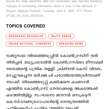
leaves the state assembly after her nomination was rejected following
charges of concealing information about a case in the affidavit, in
Bhopal, Madhya Pradesh, Tuesday, June 9, 2026. (PTI Photo)
(PTI06_09_2026_000362A)
TOPICS COVERED
MEENAKSHI NATARAJAN
RAJYA SABHA
INDIAN NATIONAL CONGRESS
BREAKING NEWS
രാജ്യസഭാ തിരഞ്ഞെടുപ്പില്‍ കോണ്‍ഗ്രസിന് വന്‍
തിരിച്ചടി. മധ്യപ്രദേശില്‍ കോണ്‍ഗ്രസിലെ മീനാക്ഷി
നടരാജന്റെ പത്രിക തള്ളി. ക്രിമിനല്‍ കേസ് വിവരം
മറച്ചുവച്ചെന്ന ബി.ജെ.പി പരാതിയെത്തുടര്‍ന്നാണ്
നടപടി. തിരഞ്ഞെടുപ്പ് കമ്മിഷനെ കാണാന്‍
എത്തിയ കോണ്‍ഗ്രസ് നേതാക്കളെ അകത്തേക്ക്
കടത്തിവിട്ടില്ല. സംഘടനാ ജനറല്‍ സെക്രട്ടറി
കെ.സി.വേണുഗോപാലിന്റെ നേതൃത്വത്തില്‍
പ്രതിഷേധിച്ചു.പത്രിക തള്ളിയ നടപടി