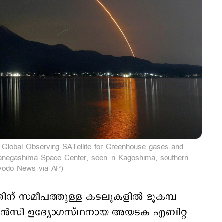
g Global Observing SATellite for Greenhouse gases and
 Tanegashima Space Center, seen in Kagoshima, southern
Kyodo News via AP)
ിന് സമീപത്തുള്ള കടലുകളില്‍ ഭൂകമ്പ
 ഏജന്‍സി ഉദ്യോഗസ്ഥനായ അയടക എബിറ്റ