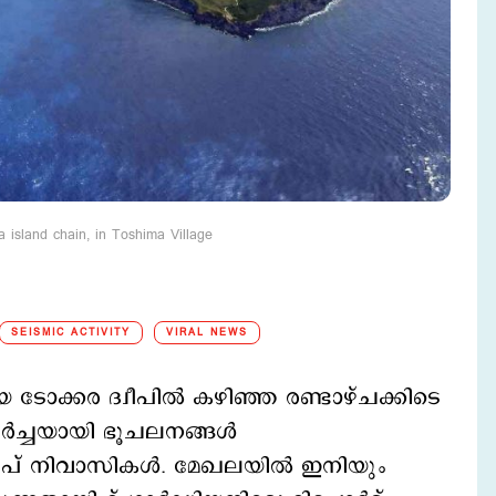
a island chain, in Toshima Village
SEISMIC ACTIVITY
VIRAL NEWS
ടോക്കര ദ്വീപില്‍ കഴിഞ്ഞ രണ്ടാഴ്ചക്കിടെ
്‍‌ച്ചയായി ഭൂചലനങ്ങള്‍
വീപ് നിവാസികള്‍. മേഖലയില്‍ ഇനിയും