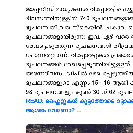
ജാപ്പനീസ് മാധ്യമങ്ങള്‍ റിപ്പോര്‍ട്ട് ച
ദിവസത്തിനുള്ളില്‍ 740 ഭൂചലനങ്ങളാണ്
ഭൂചലന തീവ്രത സ്കെയില്‍ പ്രകാരം ലെവല
ഭൂചലനങ്ങളായിരുന്നു ഇവ. ഏഴ് വരെ ത
രേഖപ്പെടുത്തുന്ന ഭൂചലനങ്ങള്‍ തീവ്രവ
പോന്നതുമാണ്. റിപ്പോര്‍ട്ടുകള്‍ പ്രകാ
ഭൂചലനങ്ങള്‍ രേഖപ്പെടുത്തിയിട്ടുള്ളത
അന്നേദിവസം ദ്വീപില്‍ രേഖപ്പെടുത്തി
ഭൂചലനങ്ങളുടെ എണ്ണം 15- 16 ആയി ക
98 ഭൂചലനങ്ങളും ജൂണ്‍ 30 ന് 62 ഭൂച
READ: ഫ്ലൈറ്റുകള്‍ കൂട്ടത്തോടെ റദ്ദാ
ആശങ്ക വേണോ? ...