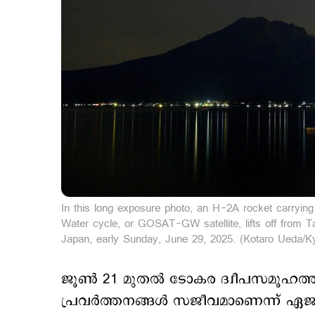
In this long exposure photo, an H-2A rocket carryin
Water cycle, or GOSAT-GW satellite, lifts off from
Japan, early Sunday, June 29, 2025. (Kotaro Ueda/
ജൂണ്‍ 21 മുതല്‍ ടോകര ദ്വീപസമൂഹത്ത
പ്രവര്‍ത്തനങ്ങള്‍ സജീവമാണെന്ന്