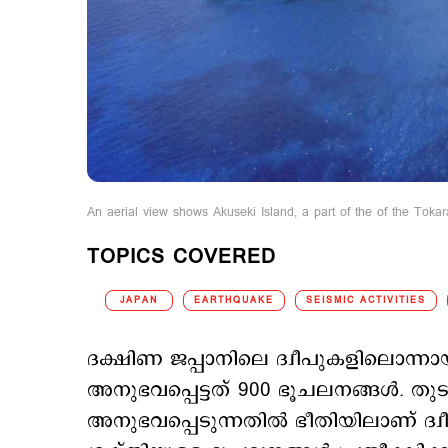
An aerial view shows Akuseki Island, a part of the of the Tokar
TOPICS COVERED
JAPAN
EARTHQUAKE
SEISMIC ACTIVITIES
ദക്ഷിണ ജപ്പാനിലെ ദ്വീപുകളിലൊന്നായ 
അനുഭവപ്പെട്ടത് 900 ഭൂചലനങ്ങള്‍. തുടര
അനുഭവപ്പെടുന്നതില്‍ ഭീതിയിലാണ് ദ്