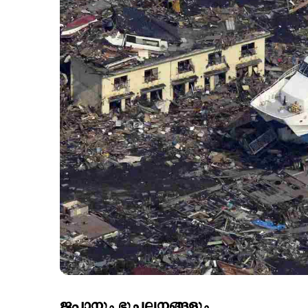
ജപ്പാനും ഭൂചലനങ്ങളും