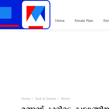
Home
Kerala Rain
Ker
Home
Gulf & Global
World