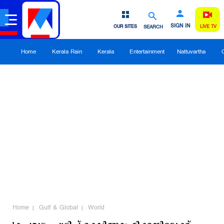
SIGN IN
OUR SITES
SEARCH
LIVE TV
Home
Kerala Rain
Kerala
Entertainment
Nattuvartha
Home
Gulf & Global
World