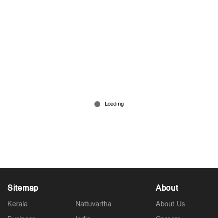
സിനിമാ തിയറ്ററില്‍ സംസാരിച്ചു; യുവതിയുടെ
മുഖത്ത് പാന്‍ കൊണ്ടടിച്ച് യുവാവ്
Jul 27, 2026
Sitemap
About
Kerala
Nattuvartha
About Us