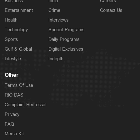
Business
India
Careers
Entertainment
Crime
Contact Us
Health
Interviews
Technology
Special Programs
Sports
Daily Programs
Gulf & Global
Digital Exclusives
Lifestyle
Indepth
Other
Terms Of Use
RIO DAS
Complaint Redressal
Privacy
FAQ
Media Kit