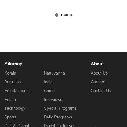
'മുരുഗദോസിനെ കാണണമെങ്കില്‍ 1 ലക്ഷം
വേണം'; അനുഭവം വെളിപ്പെടുത്തി സ്വാസിക
Jul 10, 2026
Sitemap
About
Kerala
Nattuvartha
About Us
Business
India
Careers
Entertainment
Crime
Contact Us
Health
Interviews
Technology
Special Programs
Sports
Daily Programs
Gulf & Global
Digital Exclusives