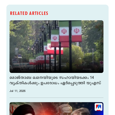
RELATED ARTICLES
മൊജ്താബ ഖമനയിയുടെ സഹായിയടക്കം 14
വ്യക്തികൾക്കും ഉപരോധം ഏർപ്പെടുത്തി യുഎസ്
Jul 11, 2026