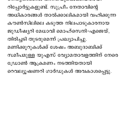
റിപ്പോർട്ടുകളുണ്ട്. സുപ്രീം നേതാവിന്റെ
അധികാരങ്ങൾ താൽക്കാലികമായി വഹിക്കുന്ന
കൗൺസിലിലെ കടുത്ത നിലപാടുകാരനായ
ജുഡീഷ്യറി മേധാവി മൊഹ്‌സെനി-എജെയ്,
തിരിച്ചടി തുടരുമെന്ന് പ്രഖ്യാപിച്ചു.
മണിക്കൂറുകൾക്ക് ശേഷം അബുദാബിക്ക്
സമീപമുള്ള യുഎസ് വ്യോമതാവളത്തിന് നേരെ
ഡ്രോൺ ആക്രമണം നടത്തിയതായി
റെവല്യൂഷണറി ഗാർഡുകൾ അവകാശപ്പെട്ടു.