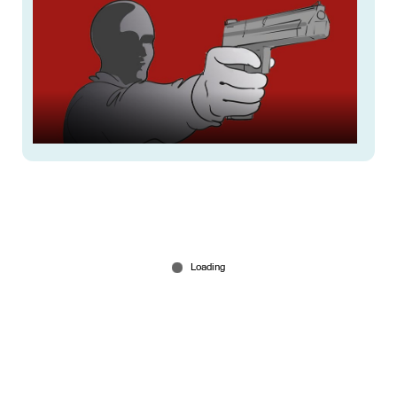
ജയിൽശിക്ഷയ്ക്കിടെ ഭാര്യ കാമുകനൊപ്പം
ഒളിച്ചോടി; ചോദിക്കാനെത്തിയ ഭർത്താവിന്
വെടിയേറ്റു
Jul 25, 2026