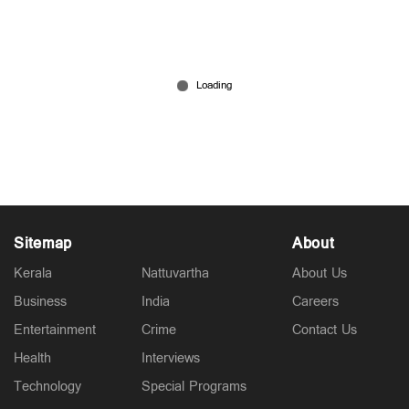
പ്ലാറ്റ്ഫോമിൽ കുടുംബത്തോടൊപ്പം ഉറങ്ങിയ 4
വയസുകാരിയെ പീഡിപ്പിച്ച് കൊന്നു; പ്രതി
പൊലീസ് ഏറ്റുമുട്ടലിൽ കൊല്ലപ്പെട്ടു
Jul 21, 2026
Sitemap
About
Kerala
Nattuvartha
About Us
Business
India
Careers
Entertainment
Crime
Contact Us
Health
Interviews
Technology
Special Programs