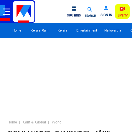
SIGN IN
OUR SITES
SEARCH
LIVE TV
Home
Kerala Rain
Kerala
Entertainment
Nattuvartha
Home
Gulf & Global
World