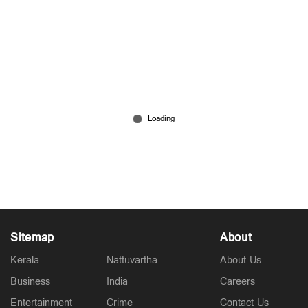
ഇറാന്റെ 10 നാവിക കപ്പലുകള്‍ തകര്‍ത്തെന്ന് വാദം;
യുദ്ധം ആഴ്ചകള്‍ നീളുമെന്ന് ട്രംപ്
Mar 02, 2026
Sitemap
About
Kerala
Nattuvartha
About Us
Business
India
Careers
Entertainment
Crime
Contact Us