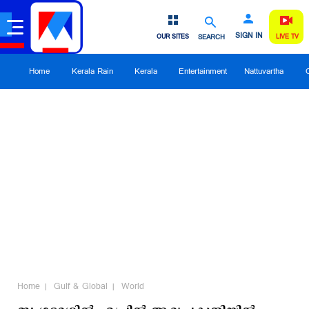
SIGN IN
OUR SITES
SEARCH
LIVE TV
Home
Kerala Rain
Kerala
Entertainment
Nattuvartha
Home
Gulf & Global
World