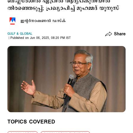
ബംഗ്ലദേശില്‍ ഏപ്രില്‍ ആദ്യപകുതിയില്‍
തിരഞ്ഞെടുപ്പ്; പ്രഖ്യാപിച്ച് മുഹമ്മദ് യൂനുസ്
ഇന്‍റര്‍നാഷണല്‍ ഡസ്ക്
Share
GULF & GLOBAL
Published on Jun 06, 2025, 08:20 PM IST
TOPICS COVERED