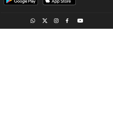
OUR SITES
MANORAMA
ONMANORAMA
THE WEEK
ONLINE
EPAPER
MAGAZINES
MANORAMA