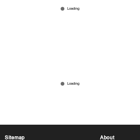
പേര്‍ അറസ്റ്റില്‍
Aug 05, 2026
എസ്ഐയുടെ കൈ ബലമായി പിടിച്ചുതിരിച്ചു,
കോണ്‍സ്റ്റബിളിന്റെ മുഖത്തേക്ക് പുകയൂതി;
യുവാവ് പിടിയില്‍
Aug 04, 2026
Sitemap
About