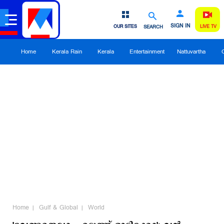
SIGN IN
OUR SITES
SEARCH
LIVE TV
Home
Kerala Rain
Kerala
Entertainment
Nattuvartha
Home
Gulf & Global
World