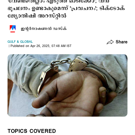
'വേണ്ടതെല്ലാം എടുത്ത് ഓടിക്കോ'; വന്‍
ഭൂചലനം ഉണ്ടാകുമെന്ന് 'പ്രവചനം'; ടിക്ടോക്
ജ്യോതിഷി അറസ്റ്റില്‍
ഇന്‍റര്‍നാഷണല്‍ ഡസ്ക്
Share
GULF & GLOBAL
Published on Apr 26, 2025, 07:48 AM IST
TOPICS COVERED