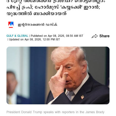
ദ് ഗ്രേറ്റ് അമേരിക്കന്‍ ട്രാജഡി? തൊട്ടതെല്ലാം
പിഴച്ച് ട്രംപ്; ഹോര്‍മുസ് 'കയ്യടക്കി' ഇറാന്‍;
യുദ്ധത്തില്‍ ബാക്കിയായത്
ഇന്‍റര്‍നാഷണല്‍ ഡസ്ക്
Share
GULF & GLOBAL
Published on Apr 08, 2026, 08:50 AM IST
Updated on Apr 08, 2026, 12:00 PM IST
President Donald Trump speaks with reporters in the James Brady