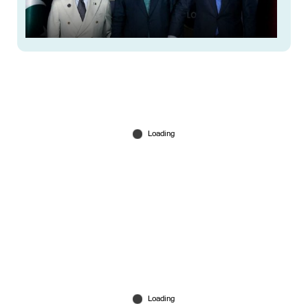
'ഇസ്​ലാമിക് നാറ്റോ'യുമായി പാക്കിസ്ഥാന്‍!
സഖ്യത്തിലേക്ക് തുര്‍ക്കിയും ഖത്തറും; ഇന്ത്യയ്ക്ക്
ഭീഷണി?
May 13, 2026
ഇറാനെതിരെ രഹസ്യമായി യുഎഇ യുദ്ധം