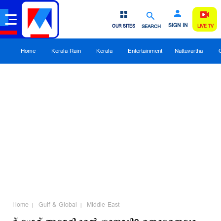
SIGN IN
OUR SITES
SEARCH
LIVE TV
Home
Kerala Rain
Kerala
Entertainment
Nattuvartha
Home
Gulf & Global
Middle East