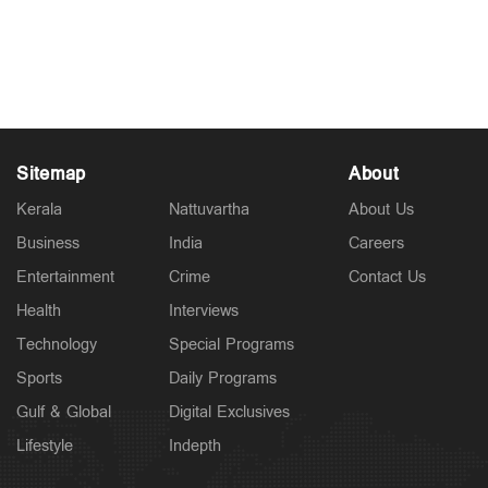
ചെയ്തു? എണ്ണ ശുദ്ധീകരണശാല ആക്രമിച്ചു!
റിപ്പോര്‍ട്ട്
May 12, 2026
Sitemap
About
Kerala
Nattuvartha
About Us
Business
India
Careers
Entertainment
Crime
Contact Us
Health
Interviews
Technology
Special Programs
Sports
Daily Programs
Gulf & Global
Digital Exclusives
Lifestyle
Indepth