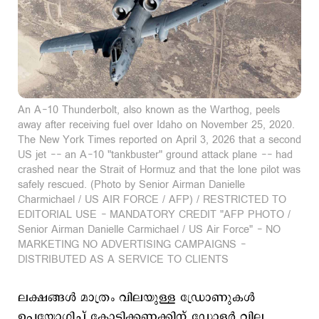
An A-10 Thunderbolt, also known as the Warthog, peels
away after receiving fuel over Idaho on November 25, 2020.
The New York Times reported on April 3, 2026 that a second
US jet -- an A-10 "tankbuster" ground attack plane -- had
crashed near the Strait of Hormuz and that the lone pilot was
safely rescued. (Photo by Senior Airman Danielle
Charmichael / US AIR FORCE / AFP) / RESTRICTED TO
EDITORIAL USE - MANDATORY CREDIT "AFP PHOTO /
Senior Airman Danielle Carmichael / US Air Force" - NO
MARKETING NO ADVERTISING CAMPAIGNS -
DISTRIBUTED AS A SERVICE TO CLIENTS
ലക്ഷങ്ങള്‍ മാത്രം വിലയുള്ള ഡ്രോണുകള്‍
ഉപയോഗിച്ച് കോടിക്കണക്കിന് ഡോളര്‍ വില