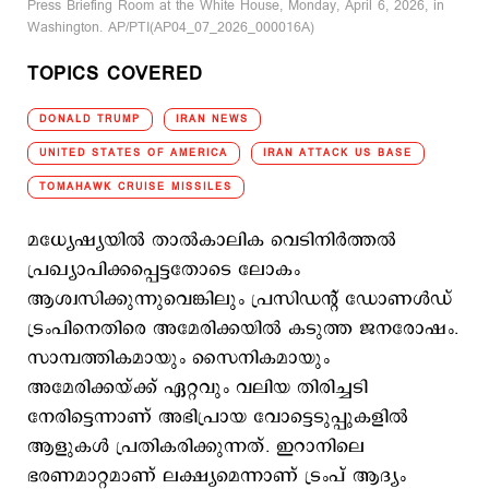
Press Briefing Room at the White House, Monday, April 6, 2026, in
Washington. AP/PTI(AP04_07_2026_000016A)
TOPICS COVERED
DONALD TRUMP
IRAN NEWS
UNITED STATES OF AMERICA
IRAN ATTACK US BASE
TOMAHAWK CRUISE MISSILES
മധ്യേഷ്യയില്‍ താല്‍കാലിക വെടിനിര്‍ത്തല്‍
പ്രഖ്യാപിക്കപ്പെട്ടതോടെ ലോകം
ആശ്വസിക്കുന്നുവെങ്കിലും പ്രസിഡന്‍റ് ഡോണള്‍ഡ്
ട്രംപിനെതിരെ അമേരിക്കയില്‍ കടുത്ത ജനരോഷം.
സാമ്പത്തികമായും സൈനികമായും
അമേരിക്കയ്ക്ക് ഏറ്റവും വലിയ തിരിച്ചടി
നേരിട്ടെന്നാണ് അഭിപ്രായ വോട്ടെടുപ്പുകളില്‍
ആളുകള്‍ പ്രതികരിക്കുന്നത്. ഇറാനിലെ
ഭരണമാറ്റമാണ് ലക്ഷ്യമെന്നാണ് ട്രംപ് ആദ്യം