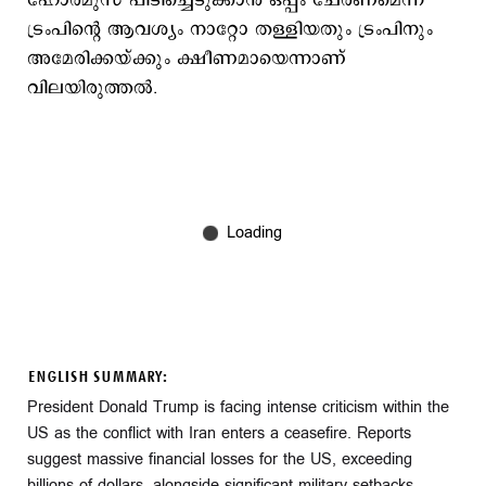
ഹോര്‍മുസ് പിടിച്ചെടുക്കാന്‍ ഒപ്പം ചേരണമെന്ന
ട്രംപിന്‍റെ ആവശ്യം നാറ്റോ തള്ളിയതും ട്രംപിനും
അമേരിക്കയ്ക്കും ക്ഷീണമായെന്നാണ്
വിലയിരുത്തല്‍.
ENGLISH SUMMARY:
President Donald Trump is facing intense criticism within the
US as the conflict with Iran enters a ceasefire. Reports
suggest massive financial losses for the US, exceeding
billions of dollars, alongside significant military setbacks