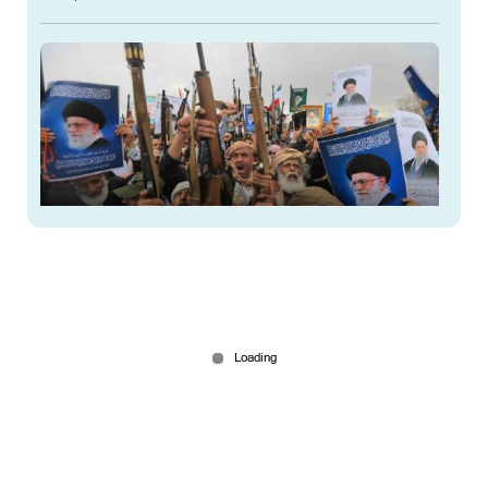
രണ്ടും കല്‍പ്പിച്ച് ഇറാന്‍; കമാന്‍ഡോകളുമായി
യെമനിലേക്ക് രഹസ്യ വിമാനം; കടത്തിയത്
മിസൈലും സ്വര്‍ണവും
Jul 23, 2026