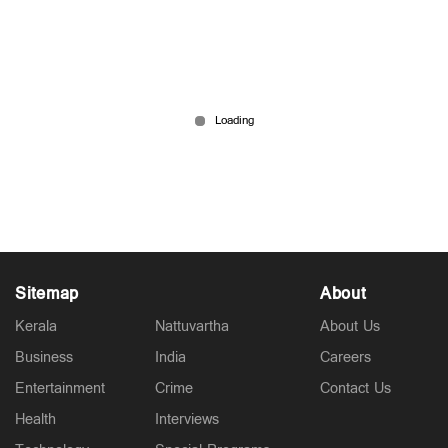
'ഞങ്ങളുടെ എണ്ണ വില്‍പ്പന തടഞ്ഞാല്‍ വേറെ
ഒരാളും വില്‍ക്കില്ല'; കടുത്ത മുന്നറിയിപ്പുമായി
ഇറാന്‍
Jul 23, 2026
Sitemap
About
Kerala
Nattuvartha
About Us
Business
India
Careers
Entertainment
Crime
Contact Us
Health
Interviews